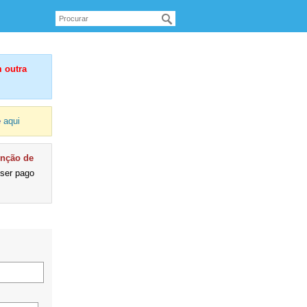
 outra
e
aqui
enção de
 ser pago