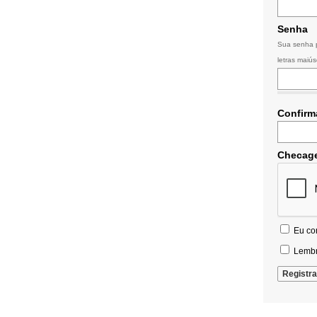
Senha
Sua senha p
letras maiús
Confirm
Checag
Eu co
Lembr