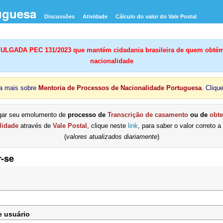
uguesa
Discussões
Atividade
Cálculo do valor do Vale Postal
LGADA PEC 131/2023 que mantém cidadania brasileira de quem obtém
nacionalidade
a mais sobre
Mentoria de Processos de Nacionalidade Portuguesa
. Cliqu
gar seu emolumento de
processo de
Transcrição de casamento
ou de
obt
lidade
através de
Vale Postal
, clique neste
link
, para saber o valor correto a
(
valores atualizados diariamente
)
r-se
 usuário