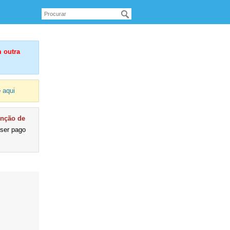
 outra
e
aqui
enção de
 ser pago