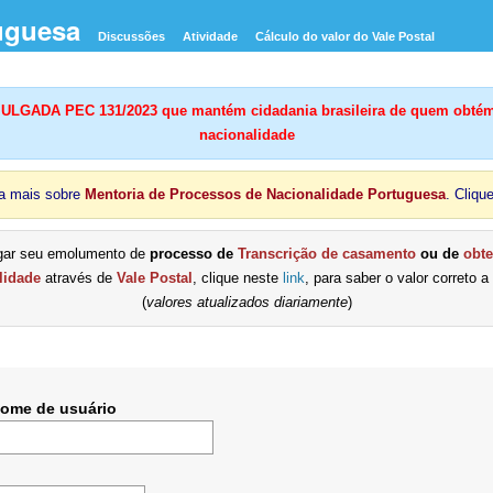
uguesa
Discussões
Atividade
Cálculo do valor do Vale Postal
LGADA PEC 131/2023 que mantém cidadania brasileira de quem obtém
nacionalidade
a mais sobre
Mentoria de Processos de Nacionalidade Portuguesa
. Cliqu
gar seu emolumento de
processo de
Transcrição de casamento
ou de
obt
lidade
através de
Vale Postal
, clique neste
link
, para saber o valor correto a
(
valores atualizados diariamente
)
Nome de usuário