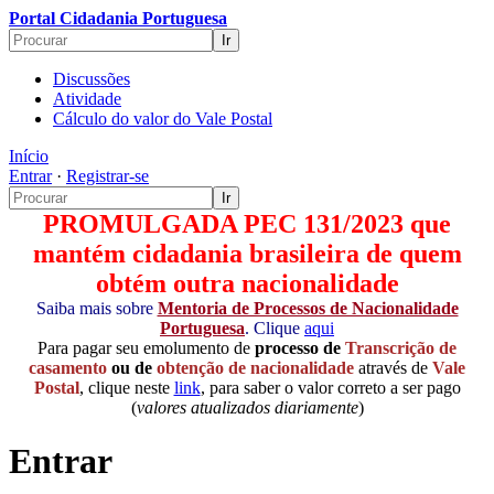
Portal Cidadania Portuguesa
Discussões
Atividade
Cálculo do valor do Vale Postal
Início
Entrar
·
Registrar-se
PROMULGADA PEC 131/2023 que
mantém cidadania brasileira de quem
obtém outra nacionalidade
Saiba mais sobre
Mentoria de Processos de Nacionalidade
Portuguesa
. Clique
aqui
Para pagar seu emolumento de
processo de
Transcrição de
casamento
ou de
obtenção de nacionalidade
através de
Vale
Postal
, clique neste
link
, para saber o valor correto a ser pago
(
valores atualizados diariamente
)
Entrar