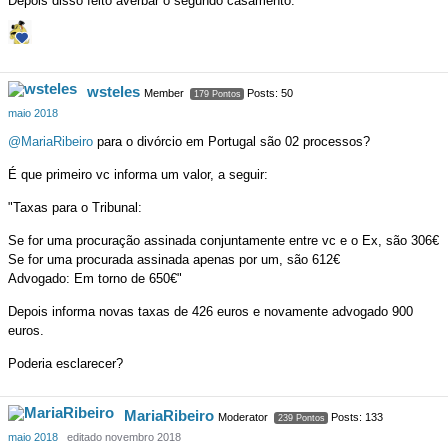
Depois disso feito averbar o segundo casamento.
wsteles
Member
Posts: 50
179 Pontos
maio 2018
@MariaRibeiro
para o divórcio em Portugal são 02 processos?
É que primeiro vc informa um valor, a seguir:
"Taxas para o Tribunal:
Se for uma procuração assinada conjuntamente entre vc e o Ex, são 306€
Se for uma procurada assinada apenas por um, são 612€
Advogado: Em torno de 650€"
Depois informa novas taxas de 426 euros e novamente advogado 900
euros.
Poderia esclarecer?
MariaRibeiro
Moderator
Posts: 133
239 Pontos
maio 2018
editado novembro 2018