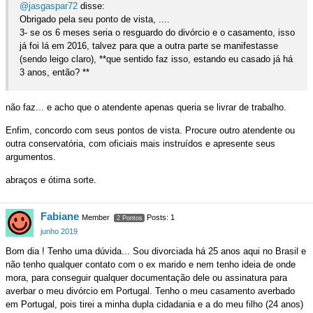
@jasgaspar72
disse:
Obrigado pela seu ponto de vista, ....
3- se os 6 meses seria o resguardo do divórcio e o casamento, isso
já foi lá em 2016, talvez para que a outra parte se manifestasse
(sendo leigo claro), **que sentido faz isso, estando eu casado já há
3 anos, então? **
não faz... e acho que o atendente apenas queria se livrar de trabalho.
Enfim, concordo com seus pontos de vista. Procure outro atendente ou
outra conservatória, com oficiais mais instruídos e apresente seus
argumentos.
abraços e ótima sorte.
Fabiane
Member
Posts: 1
2 Pontos
junho 2019
Bom dia ! Tenho uma dúvida... Sou divorciada há 25 anos aqui no Brasil e
não tenho qualquer contato com o ex marido e nem tenho ideia de onde
mora, para conseguir qualquer documentação dele ou assinatura para
averbar o meu divórcio em Portugal. Tenho o meu casamento averbado
em Portugal, pois tirei a minha dupla cidadania e a do meu filho (24 anos)