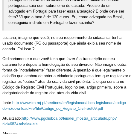
portuguesa saiu com sobrenome de casada. Preciso de um
advogado em Portugal para fazer essa alteração? E onde deve ser
feita? Vi que a taxa é de 120 euros. Eu, como advogada no Brasil,
conseguiria ir direto em Portugal e fazer sozinha?
Luciana, imagino que você, no seu requerimento de cidadania, tenha
usado documento (RG ou passaporte) que ainda exibia seu nome de
casada. Foi isso ?
Ordinariamente o que você teria que fazer é a transcrição do seu
casamento e depois a homologação do seu divórcio. Não imagino outra
forma de "notarialmente" fazer diferente. A questão é que legalmente o
cidadão que acabou de obter a cidadania portuguesa tem que regularizar e
registrar os "outros" atos de sua vida civil pretérita. É o que consta no
Código de Registro Civil Português, logo no seu artigo primeiro, sobre a
obrigatoriedade do registro dos atos da vida civil.
fonte:
http://www.irn.mj.pt/sections/irn/legislacao/docs-legislacao/codigo-
do-rc/downloadFile/file/Codigo_do_Registo_Civil-Set09.pdf
Atualizado:
http://www.pgdlisboa.pt/leis/lei_mostra_articulado.php?
nid=682&tabela=leis
Abraços,