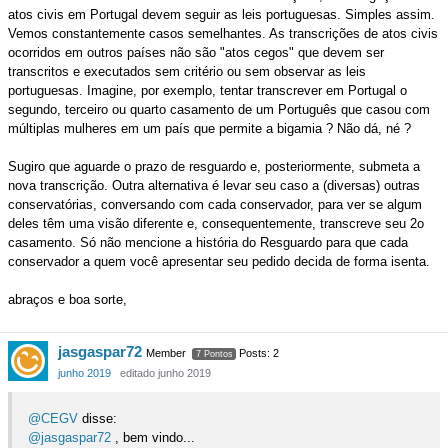
atos civis em Portugal devem seguir as leis portuguesas. Simples assim.
Vemos constantemente casos semelhantes. As transcrições de atos civis
ocorridos em outros países não são "atos cegos" que devem ser
transcritos e executados sem critério ou sem observar as leis
portuguesas. Imagine, por exemplo, tentar transcrever em Portugal o
segundo, terceiro ou quarto casamento de um Português que casou com
múltiplas mulheres em um país que permite a bigamia ? Não dá, né ?
Sugiro que aguarde o prazo de resguardo e, posteriormente, submeta a
nova transcrição. Outra alternativa é levar seu caso a (diversas) outras
conservatórias, conversando com cada conservador, para ver se algum
deles têm uma visão diferente e, consequentemente, transcreve seu 2o
casamento. Só não mencione a história do Resguardo para que cada
conservador a quem você apresentar seu pedido decida de forma isenta.
abraços e boa sorte,
jasgaspar72
Member
Posts: 2
7 Pontos
junho 2019
editado junho 2019
@CEGV
disse:
@jasgaspar72
, bem vindo...