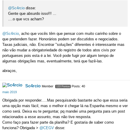
@Sc4rcio
disse:
Gente que absurdo isso!!! ...
....o que vcs acham?
@Sc4rcio
, acho que vocês têm que pensar com muito carinho sobre o
que pretendem fazer. Honorários podem ser discutidos e negociados.
Taxas judiciais, não. Encontrar "soluções" diferentes é interessante mas
não vão mudar a obrigatoriedade do registro de todos atos civis por
portugueses pois esta é a lei. Você pode fugir por algum tempo de
algumas obrigações mas, eventualmente, terá que fazê-las.
abraços,
Sc4rcio
Member
Posts: 40
133 Pontos
maio 2019
Obrigada por responder.....Mas pesquisando bastante acho que essa seria
uma opção mais fácil, mas o melhor é chegar lá na Espanha mesmo e ver
como será. Deixa eu te perguntar, pq mandei uma pergunta para um post
relacionados a esse assunto, mas não tive resposta.
Como faço para fazer parte da planilha? E gostaria de saber como
funciona? Obrigada >
@CEGV
disse: