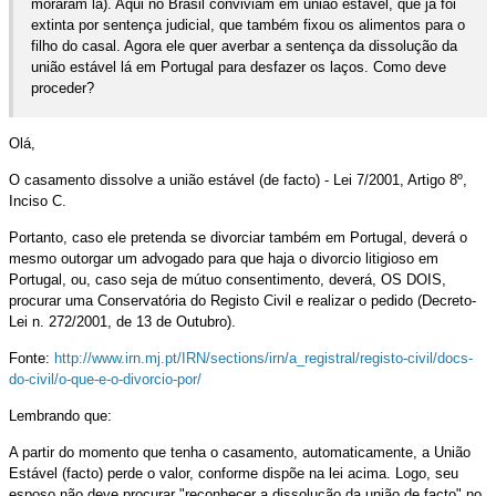
moraram lá). Aqui no Brasil conviviam em união estável, que já foi
extinta por sentença judicial, que também fixou os alimentos para o
filho do casal. Agora ele quer averbar a sentença da dissolução da
união estável lá em Portugal para desfazer os laços. Como deve
proceder?
Olá,
O casamento dissolve a união estável (de facto) - Lei 7/2001, Artigo 8º,
Inciso C.
Portanto, caso ele pretenda se divorciar também em Portugal, deverá o
mesmo outorgar um advogado para que haja o divorcio litigioso em
Portugal, ou, caso seja de mútuo consentimento, deverá, OS DOIS,
procurar uma Conservatória do Registo Civil e realizar o pedido (Decreto-
Lei n. 272/2001, de 13 de Outubro).
Fonte:
http://www.irn.mj.pt/IRN/sections/irn/a_registral/registo-civil/docs-
do-civil/o-que-e-o-divorcio-por/
Lembrando que:
A partir do momento que tenha o casamento, automaticamente, a União
Estável (facto) perde o valor, conforme dispõe na lei acima. Logo, seu
esposo não deve procurar "reconhecer a dissolução da união de facto" no