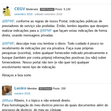
CEGV
Moderator
Posts: 5,130
4996 Pontos
setembro 2018
editado setembro 2018
@BPMF
, conforme as regras de nosso Portal, indicações públicas de
prestadores de serviço são proibidas. Então, lembro àqueles que desejem
realizar indicações para a
@BPMF
que façam estas indicações de forma
direta, usando mensagens privadas.
@BPMF
, desculpe mas vou lembrar o óbvio. Todo cuidado é pouco no
recebimento de indicações por via privativa. Faça suas próprias
pesquisas (sozinha), sobre qualquer fornecedor indicado privativamente e
busque (também por conta própria) informações positivas (ou não) sobre
fornecedores. Nosso portal não tem (e não quer ter) qualquer
envolvimento neste tipo de indicação.
Abraços e boa sorte.
Leciiro
Member
Posts: 200
812 Pontos
outubro 2018
@Maria
Ribeiro, li o tópico e não entendi direito.
Para homologação do meu divórcio preciso de quais documentos além do
processo de divórcio, do meu ex cônjuge.