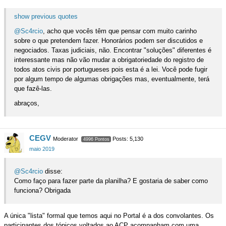
show previous quotes
@Sc4rcio
, acho que vocês têm que pensar com muito carinho
sobre o que pretendem fazer. Honorários podem ser discutidos e
negociados. Taxas judiciais, não. Encontrar "soluções" diferentes é
interessante mas não vão mudar a obrigatoriedade do registro de
todos atos civis por portugueses pois esta é a lei. Você pode fugir
por algum tempo de algumas obrigações mas, eventualmente, terá
que fazê-las.
abraços,
CEGV
Moderator
Posts: 5,130
4996 Pontos
maio 2019
@Sc4rcio
disse:
Como faço para fazer parte da planilha? E gostaria de saber como
funciona? Obrigada
A única "lista" formal que temos aqui no Portal é a dos convolantes. Os
participantes dos tópicos voltados ao ACP acompanham com uma