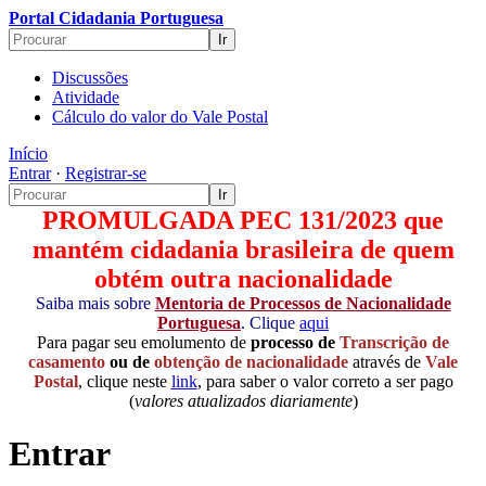
Portal Cidadania Portuguesa
Discussões
Atividade
Cálculo do valor do Vale Postal
Início
Entrar
·
Registrar-se
PROMULGADA PEC 131/2023 que
mantém cidadania brasileira de quem
obtém outra nacionalidade
Saiba mais sobre
Mentoria de Processos de Nacionalidade
Portuguesa
. Clique
aqui
Para pagar seu emolumento de
processo de
Transcrição de
casamento
ou de
obtenção de nacionalidade
através de
Vale
Postal
, clique neste
link
, para saber o valor correto a ser pago
(
valores atualizados diariamente
)
Entrar