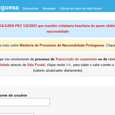
uguesa
Discussões
Atividade
Cálculo do valor do Vale Postal
LGADA PEC 131/2023 que mantém cidadania brasileira de quem obtém
nacionalidade
a mais sobre
Mentoria de Processos de Nacionalidade Portuguesa
. Cliqu
gar seu emolumento de
processo de
Transcrição de casamento
ou de
obt
lidade
através de
Vale Postal
, clique neste
link
, para saber o valor correto a
(
valores atualizados diariamente
)
Nome de usuário