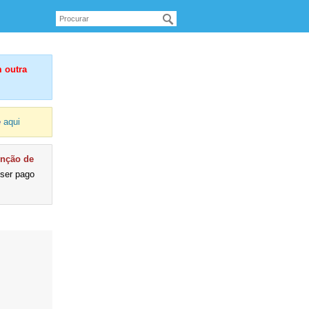
 outra
e
aqui
enção de
 ser pago