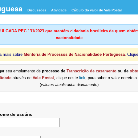
uguesa
Discussões
Atividade
Cálculo do valor do Vale Postal
LGADA PEC 131/2023 que mantém cidadania brasileira de quem obtém
nacionalidade
a mais sobre
Mentoria de Processos de Nacionalidade Portuguesa
. Cliqu
gar seu emolumento de
processo de
Transcrição de casamento
ou de
obt
lidade
através de
Vale Postal
, clique neste
link
, para saber o valor correto a
(
valores atualizados diariamente
)
Nome de usuário