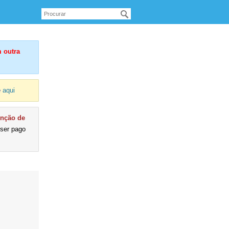
 outra
e
aqui
enção de
 ser pago