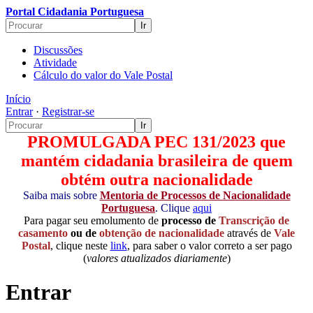
Portal Cidadania Portuguesa
Discussões
Atividade
Cálculo do valor do Vale Postal
Início
Entrar
·
Registrar-se
PROMULGADA PEC 131/2023 que
mantém cidadania brasileira de quem
obtém outra nacionalidade
Saiba mais sobre
Mentoria de Processos de Nacionalidade
Portuguesa
. Clique
aqui
Para pagar seu emolumento de
processo de
Transcrição de
casamento
ou de
obtenção de nacionalidade
através de
Vale
Postal
, clique neste
link
, para saber o valor correto a ser pago
(
valores atualizados diariamente
)
Entrar