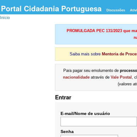
Portal Cidadania Portuguesa
Discussões
Ativ
Início
PROMULGADA PEC 131/2023 que mant
n
Saiba mais sobre
Mentoria de Proce
Para pagar seu emolumento de
process
nacionalidade
através de
Vale Postal
, 
(
valores at
Entrar
E-mail/Nome de usuário
Senha