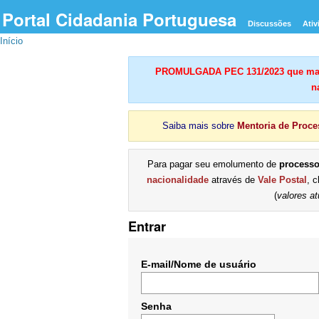
Portal Cidadania Portuguesa
Discussões
Ativ
Início
PROMULGADA PEC 131/2023 que mant
n
Saiba mais sobre
Mentoria de Proce
Para pagar seu emolumento de
process
nacionalidade
através de
Vale Postal
, 
(
valores at
Entrar
E-mail/Nome de usuário
Senha