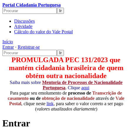
Portal Cidadania Portuguesa
Discussões
Atividade
Cálculo do valor do Vale Postal
Início
Entrar
·
Registrar-se
PROMULGADA PEC 131/2023 que
mantém cidadania brasileira de quem
obtém outra nacionalidade
Saiba mais sobre
Mentoria de Processos de Nacionalidade
Portuguesa
. Clique
aqui
Para pagar seu emolumento de
processo de
Transcrição de
casamento
ou de
obtenção de nacionalidade
através de
Vale
Postal
, clique neste
link
, para saber o valor correto a ser pago
(
valores atualizados diariamente
)
Entrar