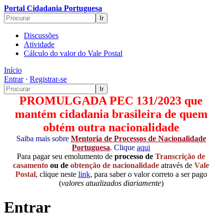
Portal Cidadania Portuguesa
Discussões
Atividade
Cálculo do valor do Vale Postal
Início
Entrar
·
Registrar-se
PROMULGADA PEC 131/2023 que
mantém cidadania brasileira de quem
obtém outra nacionalidade
Saiba mais sobre
Mentoria de Processos de Nacionalidade
Portuguesa
. Clique
aqui
Para pagar seu emolumento de
processo de
Transcrição de
casamento
ou de
obtenção de nacionalidade
através de
Vale
Postal
, clique neste
link
, para saber o valor correto a ser pago
(
valores atualizados diariamente
)
Entrar