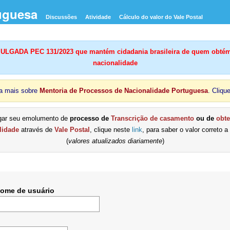
uguesa
Discussões
Atividade
Cálculo do valor do Vale Postal
LGADA PEC 131/2023 que mantém cidadania brasileira de quem obtém
nacionalidade
a mais sobre
Mentoria de Processos de Nacionalidade Portuguesa
. Cliqu
gar seu emolumento de
processo de
Transcrição de casamento
ou de
obt
lidade
através de
Vale Postal
, clique neste
link
, para saber o valor correto a
(
valores atualizados diariamente
)
Nome de usuário