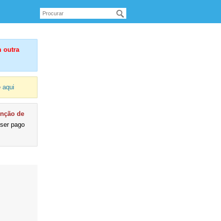
 outra
e
aqui
enção de
 ser pago