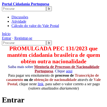
Portal Cidadania Portuguesa
Discussões
Atividade
Cálculo do valor do Vale Postal
Início
Entrar
·
Registrar-se
PROMULGADA PEC 131/2023 que
mantém cidadania brasileira de quem
obtém outra nacionalidade
Saiba mais sobre
Mentoria de Processos de Nacionalidade
Portuguesa
. Clique
aqui
Para pagar seu emolumento de
processo de
Transcrição de
casamento
ou de
obtenção de nacionalidade
através de
Vale
Postal
, clique neste
link
, para saber o valor correto a ser pago
(
valores atualizados diariamente
)
Entrar