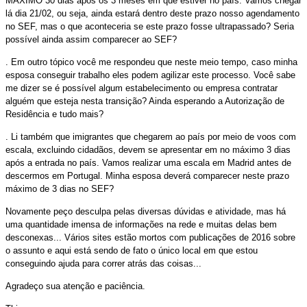
MÁXIMO 30 dias após os 3 meses em que estiver no país. Vamos chegar
lá dia 21/02, ou seja, ainda estará dentro deste prazo nosso agendamento
no SEF, mas o que aconteceria se este prazo fosse ultrapassado? Seria
possível ainda assim comparecer ao SEF?
. Em outro tópico você me respondeu que neste meio tempo, caso minha
esposa conseguir trabalho eles podem agilizar este processo. Você sabe
me dizer se é possível algum estabelecimento ou empresa contratar
alguém que esteja nesta transição? Ainda esperando a Autorização de
Residência e tudo mais?
. Li também que imigrantes que chegarem ao país por meio de voos com
escala, excluindo cidadãos, devem se apresentar em no máximo 3 dias
após a entrada no país. Vamos realizar uma escala em Madrid antes de
descermos em Portugal. Minha esposa deverá comparecer neste prazo
máximo de 3 dias no SEF?
Novamente peço desculpa pelas diversas dúvidas e atividade, mas há
uma quantidade imensa de informações na rede e muitas delas bem
desconexas... Vários sites estão mortos com publicações de 2016 sobre
o assunto e aqui está sendo de fato o único local em que estou
conseguindo ajuda para correr atrás das coisas...
Agradeço sua atenção e paciência.