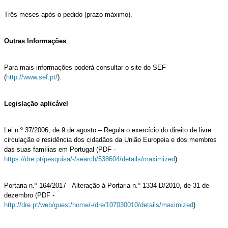
Três meses após o pedido (prazo máximo).
Outras Informações
Para mais informações poderá consultar o site do SEF
(
http://www.sef.pt/
).
Legislação aplicável
Lei n.º 37/2006, de 9 de agosto – Regula o exercício do direito de livre
circulação e residência dos cidadãos da União Europeia e dos membros
das suas famílias em Portugal (PDF​ -
https://dre.pt/pesquisa/-/search/538604/details/maximized
)
Portaria n.º 164/2017 - Alteração à Portaria n.º 1334-D/2010, de 31 de
dezembro (PDF​ -
http://dre.pt/web/guest/home/-/dre/107030010/details/maximized
)