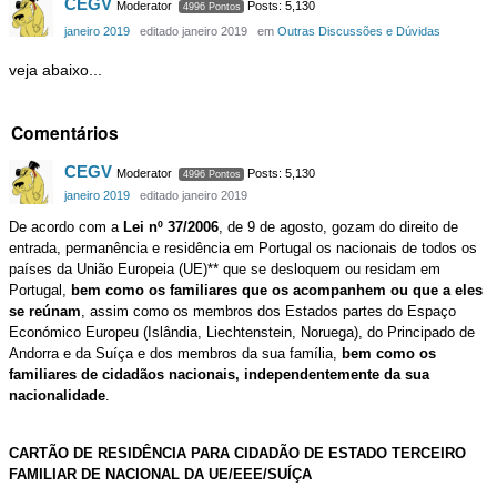
CEGV
Moderator
Posts: 5,130
4996 Pontos
janeiro 2019
editado janeiro 2019
em
Outras Discussões e Dúvidas
veja abaixo...
Comentários
CEGV
Moderator
Posts: 5,130
4996 Pontos
janeiro 2019
editado janeiro 2019
De acordo com a
Lei nº 37/2006
, de 9 de agosto, gozam do direito de
entrada, permanência e residência em Portugal os nacionais de todos os
países da União Europeia (UE)** que se desloquem ou residam em
Portugal,
bem como os familiares que os acompanhem ou que a eles
se reúnam
, assim como os membros dos Estados partes do Espaço
Económico Europeu (Islândia, Liechtenstein, Noruega), do Principado de
Andorra e da Suíça e dos membros da sua família,
bem como os
familiares de cidadãos nacionais, independentemente da sua
nacionalidade​
.
CARTÃO DE RESIDÊNCIA PARA CIDADÃO DE ESTADO TERCEIRO
FAMILIAR DE NACIONAL DA UE/EEE/SUÍÇA