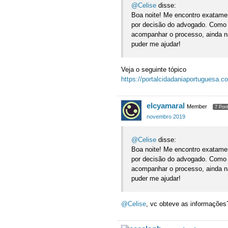
@Celise
disse:
Boa noite! Me encontro exatame
por decisão do advogado. Como 
acompanhar o processo, ainda nã
puder me ajudar!
Veja o seguinte tópico
https://portalcidadaniaportuguesa
elcyamaral
Member
7 Pon
novembro 2019
@Celise
disse:
Boa noite! Me encontro exatame
por decisão do advogado. Como 
acompanhar o processo, ainda nã
puder me ajudar!
@Celise
, vc obteve as informações