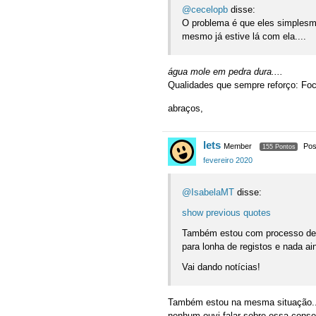
@cecelopb
disse:
O problema é que eles simplesm
mesmo já estive lá com ela....
água mole em pedra dura....
Qualidades que sempre reforço: Foco
abraços,
lets
Member
Pos
155 Pontos
fevereiro 2020
@IsabelaMT
disse:
show previous quotes
Também estou com processo de 
para lonha de registos e nada a
Vai dando notícias!
Também estou na mesma situação.. 
nenhum ouvi falar sobre essa conse