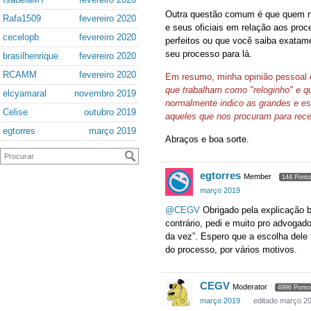
Outra questão comum é que quem nã
Rafa1509
fevereiro 2020
e seus oficiais em relação aos pr
cecelopb
fevereiro 2020
perfeitos ou que você saiba exatam
seu processo para lá.
brasilhenrique
fevereiro 2020
RCAMM
fevereiro 2020
Em resumo, minha opinião pessoal 
que trabalham como "reloginho" e qu
elcyamaral
novembro 2019
normalmente indico as grandes e es
Celise
outubro 2019
aqueles que nos procuram para rece
egtorres
março 2019
Abraços e boa sorte.
egtorres
Member
144 Pont
março 2019
@CEGV
Obrigado pela explicação b
contrário, pedi e muito pro advogad
da vez”. Espero que a escolha dele 
do processo, por vários motivos.
CEGV
Moderator
4996 Ponto
março 2019
editado março 2