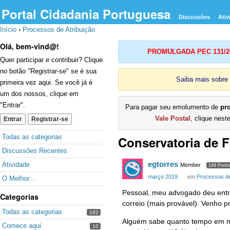
Portal Cidadania Portuguesa
Discussões
Ativ
Início
›
Processos de Atribuição
Olá, bem-vind@!
PROMULGADA PEC 131/2023
Quer participar e contribuir? Clique
no botão "Registrar-se" se é sua
Saiba mais sobre
primeira vez aqui. Se você já é
um dos nossos, clique em
"Entrar".
Para pagar seu emolumento de
pr
Vale Postal
, clique nest
Entrar
Registrar-se
Quick
Todas as categorias
Conservatoria de Fa
Links
Discussões Recentes
egtorres
Atividade
Member
144 Pont
março 2019
em
Processos de
O Melhor...
Pessoal, meu advogado deu entra
Categorias
correio (mais provável). Venho p
Todas as categorias
182
Alguém sabe quanto tempo em m
Comece aqui
10