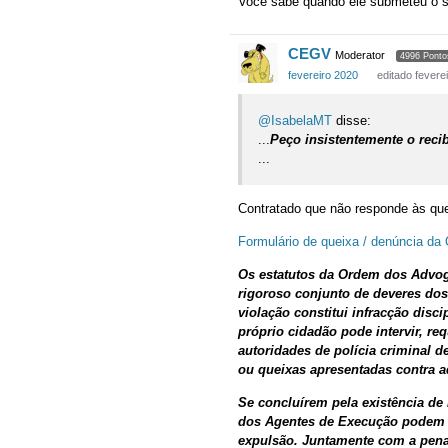
Vocé sabe quando ele submeteu o 
CEGV
Moderator
4996 Ponto
fevereiro 2020
editado fevere
@IsabelaMT
disse:
...
Peço insistentemente o reci
...
Contratado que não responde às ques
Formulário de queixa / denúncia d
Os estatutos da Ordem dos Advog
rigoroso conjunto de deveres dos 
violação constitui infracção disc
próprio cidadão pode intervir, r
autoridades de polícia criminal 
ou queixas apresentadas contra a
Se concluírem pela existência de
dos Agentes de Execução podem a
expulsão. Juntamente com a pena,