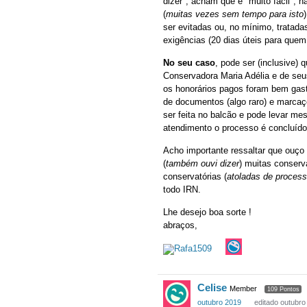
dizer", acham que é "muito fácil",
(
muitas vezes sem tempo para isto
ser evitadas ou, no mínimo, tratada
exigências (20 dias úteis para quem
No seu caso
, pode ser (inclusive)
Conservadora Maria Adélia e de seus 
os honorários pagos foram bem gasto
de documentos (algo raro) e marcaç
ser feita no balcão e pode levar mes
atendimento o processo é concluíd
Acho importante ressaltar que ouço
(
também ouvi dizer
) muitas conserv
conservatórias (
atoladas de proces
todo IRN.
Lhe desejo boa sorte !
abraços,
Celise
Member
109 Pontos
outubro 2019
editado outubro