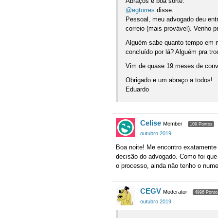
Abraços e boa sorte.
@egtorres
disse:
Pessoal, meu advogado deu entra
correio (mais provável). Venho p
Alguém sabe quanto tempo em m
concluído por lá? Alguém pra tro
Vim de quase 19 meses de convo
Obrigado e um abraço a todos!
Eduardo
Celise
Member
109 Pontos
outubro 2019
Boa noite! Me encontro exatamente
decisão do advogado. Como foi que
o processo, ainda não tenho o numer
CEGV
Moderator
4996 Ponto
outubro 2019