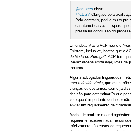
@egtorres
disse:
@CEGV
Obrigado pela explicaç
Pelo contrário, pedi e muito pr
da internet da vez”. Espero que 
pressa na conclusão do processo
Entendo... Mas o ACP não é o “
mace
Existem, inclusive, boatos que o AC
do Norte de Portugal
". ACP tem qua
(
talvez receba ainda hoje
) lotes de
maiores.
Alguns advogados linguarudos metid
com a devida vênia
, que estes não
crenças ou costumes. Como já disse 
decisão para determinar "o que pass
isso que é importante conhecer não
enviar um requerimento de cidadania
Acabo de analisar e dar diagnóstic
requerente recebeu nada menos que 5
Infelizmente são casos de requerent