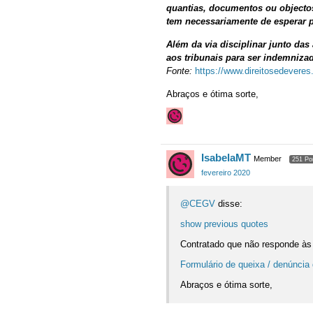
quantias, documentos ou objectos
tem necessariamente de esperar p
Além da via disciplinar junto das
aos tribunais para ser indemnizad
Fonte:
https://www.direitosedeveres.
Abraços e ótima sorte,
IsabelaMT
Member
251 Po
fevereiro 2020
@CEGV
disse:
show previous quotes
Contratado que não responde às q
Formulário de queixa / denúnci
Abraços e ótima sorte,