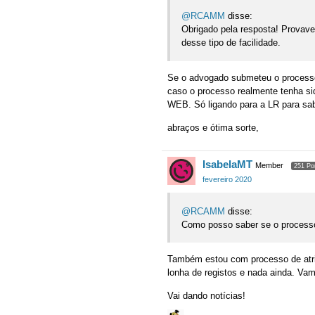
@RCAMM
disse:
Obrigado pela resposta! Prova
desse tipo de facilidade.
Se o advogado submeteu o processo 
caso o processo realmente tenha si
WEB. Só ligando para a LR para sab
abraços e ótima sorte,
IsabelaMT
Member
251 Po
fevereiro 2020
@RCAMM
disse:
Como posso saber se o process
Também estou com processo de atri
lonha de registos e nada ainda. Va
Vai dando notícias!