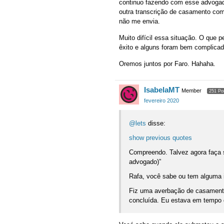
continuo fazendo com esse advogad
outra transcrição de casamento com
não me envia.
Muito difícil essa situação. O que
êxito e alguns foram bem complicad
Oremos juntos por Faro. Hahaha.
IsabelaMT
Member
251 Po
fevereiro 2020
@lets
disse:
show previous quotes
Compreendo. Talvez agora faça
advogado)”
Rafa, você sabe ou tem alguma 
Fiz uma averbação de casamento
concluída. Eu estava em tempo 