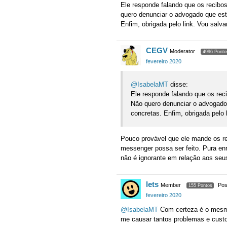
Ele responde falando que os recibo
quero denunciar o advogado que es
Enfim, obrigada pelo link. Vou salv
CEGV
Moderator
4996 Ponto
fevereiro 2020
@IsabelaMT
disse:
Ele responde falando que os rec
Não quero denunciar o advogado
concretas. Enfim, obrigada pelo 
Pouco provável que ele mande os r
messenger possa ser feito. Pura e
não é ignorante em relação aos seus 
lets
Member
Pos
155 Pontos
fevereiro 2020
@IsabelaMT
Com certeza é o mesmo
me causar tantos problemas e cust