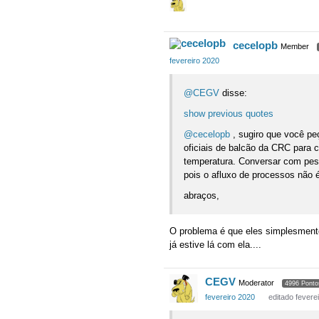
cecelopb
Member
fevereiro 2020
@CEGV
disse:
show previous quotes
@cecelopb
, sugiro que você pe
oficiais de balcão da CRC para
temperatura. Conversar com pes
pois o afluxo de processos não é 
abraços,
O problema é que eles simplesment
já estive lá com ela....
CEGV
Moderator
4996 Ponto
fevereiro 2020
editado fevere