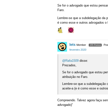
Se for o advogado que estou pensan
Faro.
Lembre-se que a subdelegação da pro
é como esse e outros advogados o 
lets
Member
Pos
155 Pontos
fevereiro 2020
@Rafa1509
disse:
Prezados,
Se for o advogado que estou pe
atribuição no Faro.
Lembre-se que a subdelegação da
aceite-a (e é como esse e outro
Compreendo. Talvez agora faça se
advogado)”