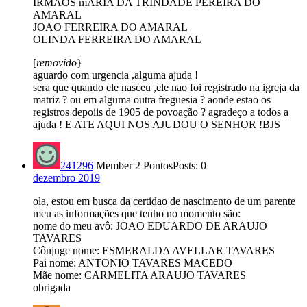
IRMAOS mARIA DA TRINDADE PEREIRA DO
AMARAL
JOAO FERREIRA DO AMARAL
OLINDA FERREIRA DO AMARAL
[
removido
}
aguardo com urgencia ,alguma ajuda !
sera que quando ele nasceu ,ele nao foi registrado na igreja da
matriz ? ou em alguma outra freguesia ? aonde estao os
registros depoiis de 1905 de povoação ? agradeço a todos a
ajuda ! E ATE AQUI NOS AJUDOU O SENHOR !BJS
241296
Member
2 Pontos
Posts: 0
dezembro 2019
ola, estou em busca da certidao de nascimento de um parente
meu as informações que tenho no momento são:
nome do meu avô: JOAO EDUARDO DE ARAUJO
TAVARES
Cônjuge nome: ESMERALDA AVELLAR TAVARES
Pai nome: ANTONIO TAVARES MACEDO
Mãe nome: CARMELITA ARAUJO TAVARES
obrigada