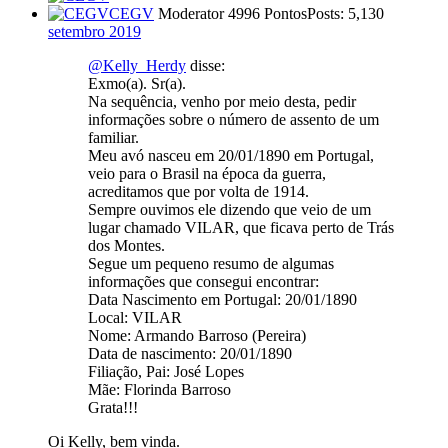
CEGV
Moderator
4996 Pontos
Posts: 5,130
setembro 2019
@Kelly_Herdy
disse:
Exmo(a). Sr(a).
Na sequência, venho por meio desta, pedir
informações sobre o número de assento de um
familiar.
Meu avó nasceu em 20/01/1890 em Portugal,
veio para o Brasil na época da guerra,
acreditamos que por volta de 1914.
Sempre ouvimos ele dizendo que veio de um
lugar chamado VILAR, que ficava perto de Trás
dos Montes.
Segue um pequeno resumo de algumas
informações que consegui encontrar:
Data Nascimento em Portugal: 20/01/1890
Local: VILAR
Nome: Armando Barroso (Pereira)
Data de nascimento: 20/01/1890
Filiação, Pai: José Lopes
Mãe: Florinda Barroso
Grata!!!
Oi Kelly, bem vinda.