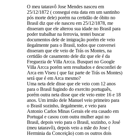
O meu tataravô Jose Mendes nasceu em
25/12/1872 ( consegui esta data em um santinho
pós morte dele) porém na certidão de óbito no
Brasil diz que ele nasceu em 25/12/1878, me
disseram que ele alterou sua idade no Brasil para
poder trabalhar na ferrovia, tentei buscar
documentos dele de imigração porém ele veio
ilegalmente para o Brasil, todos que conversei
disseram que ele veio de Trás os Montes, na
certidão de casamento dele diz que ele é da
Freguezia de Villa Arcca. Busquei no Google
Villa Arcca porém sem resultados e desconfiei de
Arca em Viseu ( que faz parte de Trás os Montes)
será que é em Arca mesmo?
Uma neta dele disse que ele veio com 12 anos
para o Brasil fugindo do exercito português,
porém outra neta disse que ele veio entre 16 e 18
anos. Um irmão dele Manuel veio primeiro para
o Brasil sozinho, ilegalmente, e veio para
Antonio Carlos Minas Gerais ele era casado em
Portugal e casou com outra mulher aqui no
Brasil, depois veio para o Brasil, sozinho, o José
(meu tataravô), depois veio a mãe do Jose (
Herminia da Conceição) com os outros dois