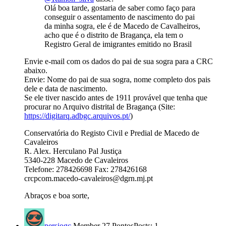
Olá boa tarde, gostaria de saber como faço para
conseguir o assentamento de nascimento do pai
da minha sogra, ele é de Macedo de Cavalheiros,
acho que é o distrito de Bragança, ela tem o
Registro Geral de imigrantes emitido no Brasil
Envie e-mail com os dados do pai de sua sogra para a CRC
abaixo.
Envie: Nome do pai de sua sogra, nome completo dos pais
dele e data de nascimento.
Se ele tiver nascido antes de 1911 provável que tenha que
procurar no Arquivo distrital de Bragança (Site:
https://digitarq.adbgc.arquivos.pt/
)
Conservatória do Registo Civil e Predial de Macedo de
Cavaleiros
R. Alex. Herculano Pal Justiça
5340-228 Macedo de Cavaleiros
Telefone: 278426698 Fax: 278426168
crcpcom.macedo-cavaleiros@dgrn.mj.pt
Abraços e boa sorte,
persiogc
Member
27 Pontos
Posts: 1