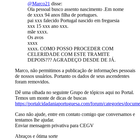
@Marco21
disse:
Ola pessoal busco assento nascimento .Em nome
de xxxx 94 anos filha de portugues.
pai xxx falecido Portugal nascido em freguesia
xxx 15 xxx ano xxx.
mãe xxxx.
Os avos
xxxx
xxxx. COMO POSSO PROCEDER COM
CELERIDADE COM ESTE TRAMITE
DEPOIS??? AGRADEÇO DESDE DE JÁ.
Marco, não permitimos a publicação de informações pessoais
de nossos usuários. Portanto os dados de seus ascendentes
foram removidos.
Dê uma olhada no seguinte Grupo de tópicos aqui no Portal.
Temos um monte de dicas de buscas
https://portalcidadaniaportuguesa.com/forum/categories/docum
Caso não ajude, entre em contato comigo que conversamos e
tentamos lhe ajudar.
Enviar mensagem privativa para CEGV
Abraços e ótima sorte