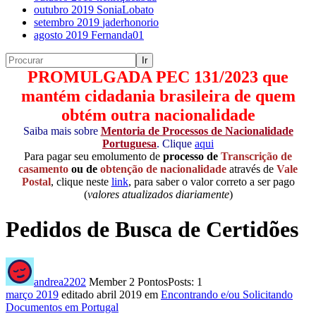
outubro 2019
SoniaLobato
setembro 2019
jaderhonorio
agosto 2019
Fernanda01
PROMULGADA PEC 131/2023 que
mantém cidadania brasileira de quem
obtém outra nacionalidade
Saiba mais sobre
Mentoria de Processos de Nacionalidade
Portuguesa
. Clique
aqui
Para pagar seu emolumento de
processo de
Transcrição de
casamento
ou de
obtenção de nacionalidade
através de
Vale
Postal
, clique neste
link
, para saber o valor correto a ser pago
(
valores atualizados diariamente
)
Pedidos de Busca de Certidões
andrea2202
Member
2 Pontos
Posts: 1
março 2019
editado abril 2019
em
Encontrando e/ou Solicitando
Documentos em Portugal