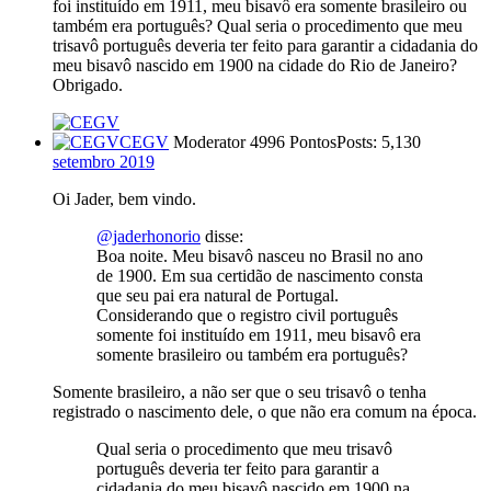
foi instituído em 1911, meu bisavô era somente brasileiro ou
também era português? Qual seria o procedimento que meu
trisavô português deveria ter feito para garantir a cidadania do
meu bisavô nascido em 1900 na cidade do Rio de Janeiro?
Obrigado.
CEGV
Moderator
4996 Pontos
Posts: 5,130
setembro 2019
Oi Jader, bem vindo.
@jaderhonorio
disse:
Boa noite. Meu bisavô nasceu no Brasil no ano
de 1900. Em sua certidão de nascimento consta
que seu pai era natural de Portugal.
Considerando que o registro civil português
somente foi instituído em 1911, meu bisavô era
somente brasileiro ou também era português?
Somente brasileiro, a não ser que o seu trisavô o tenha
registrado o nascimento dele, o que não era comum na época.
Qual seria o procedimento que meu trisavô
português deveria ter feito para garantir a
cidadania do meu bisavô nascido em 1900 na