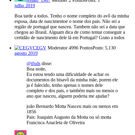
renato_1967
Member
2 Pontos
Posts: 1
julho 2019
Boa tarde a todos. Tenho o nome completo do avô da minha
esposa, data de nascimentoe o nome dos pais. Não sei a
região de portugal que nasceu. Tambem não sei a data que
chegou ao Brasil. Alguam dica de como tentar conseguir a
certidão de nascimento dele lá em Portugal? Grato a todos
CEGV
Moderator
4996 Pontos
Posts: 5,130
agosto 2019
@tfxds
disse:
Boa noite,
Eu estou tendo uma dificuldade de achar os
documentos do bisavô da minha mãe, porem ele
ja é falecido, tenho apenas o nomes dele
completo e dos pais, e também mais ou menos o
ano que nasceu, alguem poderia me ajudar?
joão Bernardo Motta Nasceu mais ou menos em
1856
Pais: Joaquim Augusto da Motta ou só motta
Francisca Anacleta de Oliveira