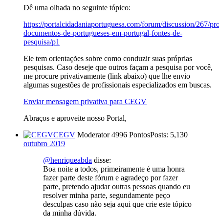
Dê uma olhada no seguinte tópico:
https://portalcidadaniaportuguesa.com/forum/discussion/267/pr
documentos-de-portugueses-em-portugal-fontes-de-
pesquisa/p1
Ele tem orientações sobre como conduzir suas próprias
pesquisas. Caso deseje que outros façam a pesquisa por você,
me procure privativamente (link abaixo) que lhe envio
algumas sugestões de profissionais especializados em buscas.
Enviar mensagem privativa para CEGV
Abraços e aproveite nosso Portal,
CEGV
Moderator
4996 Pontos
Posts: 5,130
outubro 2019
@henriqueabda
disse:
Boa noite a todos, primeiramente é uma honra
fazer parte deste fórum e agradeço por fazer
parte, pretendo ajudar outras pessoas quando eu
resolver minha parte, segundamente peço
desculpas caso não seja aqui que crie este tópico
da minha dúvida.