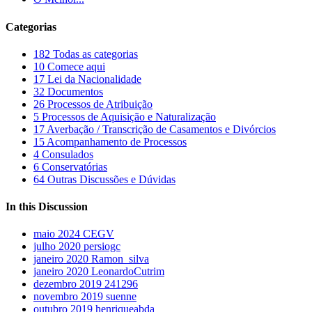
Categorias
182
Todas as categorias
10
Comece aqui
17
Lei da Nacionalidade
32
Documentos
26
Processos de Atribuição
5
Processos de Aquisição e Naturalização
17
Averbação / Transcrição de Casamentos e Divórcios
15
Acompanhamento de Processos
4
Consulados
6
Conservatórias
64
Outras Discussões e Dúvidas
In this Discussion
maio 2024
CEGV
julho 2020
persiogc
janeiro 2020
Ramon_silva
janeiro 2020
LeonardoCutrim
dezembro 2019
241296
novembro 2019
suenne
outubro 2019
henriqueabda