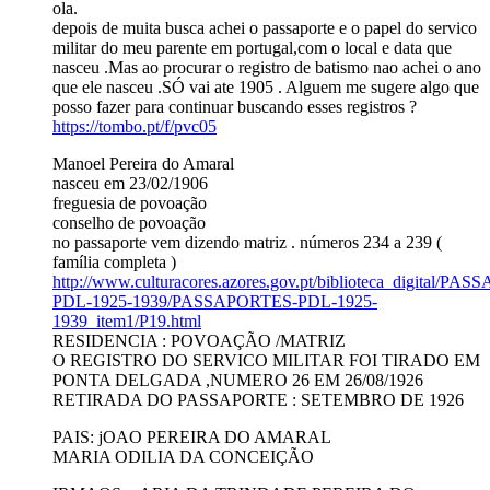
ola.
depois de muita busca achei o passaporte e o papel do servico
militar do meu parente em portugal,com o local e data que
nasceu .Mas ao procurar o registro de batismo nao achei o ano
que ele nasceu .SÓ vai ate 1905 . Alguem me sugere algo que
posso fazer para continuar buscando esses registros ?
https://tombo.pt/f/pvc05
Manoel Pereira do Amaral
nasceu em 23/02/1906
freguesia de povoação
conselho de povoação
no passaporte vem dizendo matriz . números 234 a 239 (
família completa )
http://www.culturacores.azores.gov.pt/biblioteca_digital/P
PDL-1925-1939/PASSAPORTES-PDL-1925-
1939_item1/P19.html
RESIDENCIA : POVOAÇÃO /MATRIZ
O REGISTRO DO SERVICO MILITAR FOI TIRADO EM
PONTA DELGADA ,NUMERO 26 EM 26/08/1926
RETIRADA DO PASSAPORTE : SETEMBRO DE 1926
PAIS: jOAO PEREIRA DO AMARAL
MARIA ODILIA DA CONCEIÇÃO