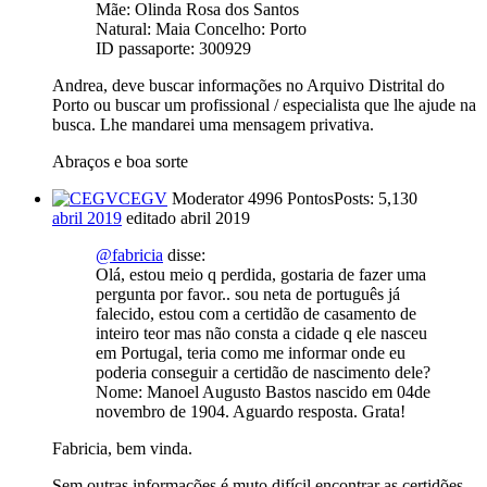
Mãe: Olinda Rosa dos Santos
Natural: Maia Concelho: Porto
ID passaporte: 300929
Andrea, deve buscar informações no Arquivo Distrital do
Porto ou buscar um profissional / especialista que lhe ajude na
busca. Lhe mandarei uma mensagem privativa.
Abraços e boa sorte
CEGV
Moderator
4996 Pontos
Posts: 5,130
abril 2019
editado abril 2019
@fabricia
disse:
Olá, estou meio q perdida, gostaria de fazer uma
pergunta por favor.. sou neta de português já
falecido, estou com a certidão de casamento de
inteiro teor mas não consta a cidade q ele nasceu
em Portugal, teria como me informar onde eu
poderia conseguir a certidão de nascimento dele?
Nome: Manoel Augusto Bastos nascido em 04de
novembro de 1904. Aguardo resposta. Grata!
Fabricia, bem vinda.
Sem outras informações é muto difícil encontrar as certidões.