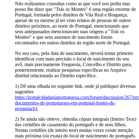
Não realizamos consultas como as que você nos pediu mas
posso lhe dizer que "Trás os Montes" é uma região enorme de
Portugal, formada pelos distritos de Vila Real e Bragança,
apesar de eu mesmo já ter visto relatos de pessoas de outros
distritos próximos, ao norte de Portugal, mencionando que
seus antepassados mencionavam suas origens a "Trás os
Montes" e que seus assentos de nascimento foram
encontrados em outros distritos da região norte de Portugal.
No seu caso, pela data de nascimento, deverá tentar primeiro
identificar com mais precisão o local de nascimento do seu
avô, mais precisamente Freguesia, Concelho e Distrito para,
posteriormente, realizar pesquisas específicas no Arquivo
distrital relacionado ao Distrito específico.
1) Dê uma olhada no seguinte link, onde já publiquei diversas
sugestões
https://portalcidadaniaportuguesa.com/forum/discussion/267/pr
documentos-de-portugueses-em-portugal-fontes-de-
pesquisa/p1
2) Se ainda não obteve, obtenha cópias integrais (Inteiro Teor)
das certidões de casamento do português e de seus filhos.
Nestas certidões (de inteiro teor) muitas vezes existe menção
mais próxima (ou exata) do local de nascimento do português.