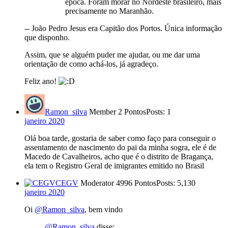
época. Foram morar no Nordeste brasileiro, mais
precisamente no Maranhão.
-- João Pedro Jesus era Capitão dos Portos. Única informação
que disponho.
Assim, que se alguém puder me ajudar, ou me dar uma
orientação de como achá-los, já agradeço.
Feliz ano!
Ramon_silva
Member
2 Pontos
Posts: 1
janeiro 2020
Olá boa tarde, gostaria de saber como faço para conseguir o
assentamento de nascimento do pai da minha sogra, ele é de
Macedo de Cavalheiros, acho que é o distrito de Bragança,
ela tem o Registro Geral de imigrantes emitido no Brasil
CEGV
Moderator
4996 Pontos
Posts: 5,130
janeiro 2020
Oi
@Ramon_silva
, bem vindo
@Ramon_silva
disse: