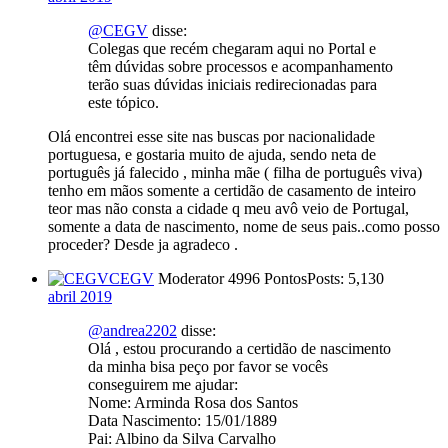
@CEGV
disse:
Colegas que recém chegaram aqui no Portal e
têm dúvidas sobre processos e acompanhamento
terão suas dúvidas iniciais redirecionadas para
este tópico.
Olá encontrei esse site nas buscas por nacionalidade
portuguesa, e gostaria muito de ajuda, sendo neta de
português já falecido , minha mãe ( filha de português viva)
tenho em mãos somente a certidão de casamento de inteiro
teor mas não consta a cidade q meu avô veio de Portugal,
somente a data de nascimento, nome de seus pais..como posso
proceder? Desde ja agradeco .
CEGV
Moderator
4996 Pontos
Posts: 5,130
abril 2019
@andrea2202
disse:
Olá , estou procurando a certidão de nascimento
da minha bisa peço por favor se vocês
conseguirem me ajudar:
Nome: Arminda Rosa dos Santos
Data Nascimento: 15/01/1889
Pai: Albino da Silva Carvalho