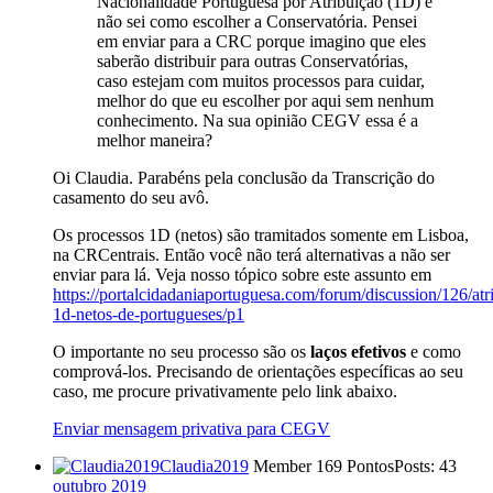
Nacionalidade Portuguesa por Atribuição (1D) e
não sei como escolher a Conservatória. Pensei
em enviar para a CRC porque imagino que eles
saberão distribuir para outras Conservatórias,
caso estejam com muitos processos para cuidar,
melhor do que eu escolher por aqui sem nenhum
conhecimento. Na sua opinião CEGV essa é a
melhor maneira?
Oi Claudia. Parabéns pela conclusão da Transcrição do
casamento do seu avô.
Os processos 1D (netos) são tramitados somente em Lisboa,
na CRCentrais. Então você não terá alternativas a não ser
enviar para lá. Veja nosso tópico sobre este assunto em
https://portalcidadaniaportuguesa.com/forum/discussion/126/atr
1d-netos-de-portugueses/p1
O importante no seu processo são os
laços efetivos
e como
comprová-los. Precisando de orientações específicas ao seu
caso, me procure privativamente pelo link abaixo.
Enviar mensagem privativa para CEGV
Claudia2019
Member
169 Pontos
Posts: 43
outubro 2019