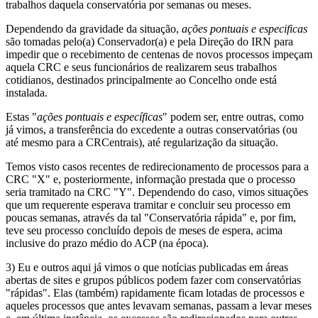
trabalhos daquela conservatória por semanas ou meses.
Dependendo da gravidade da situação,
ações pontuais e especificas
são tomadas pelo(a) Conservador(a) e pela Direção do IRN para
impedir que o recebimento de centenas de novos processos impeçam
aquela CRC e seus funcionários de realizarem seus trabalhos
cotidianos, destinados principalmente ao Concelho onde está
instalada.
Estas "
ações pontuais e específicas
" podem ser, entre outras, como
já vimos, a transferência do excedente a outras conservatórias (ou
até mesmo para a CRCentrais), até regularização da situação.
Temos visto casos recentes de redirecionamento de processos para a
CRC "X" e, posteriormente, informação prestada que o processo
seria tramitado na CRC "Y". Dependendo do caso, vimos situações
que um requerente esperava tramitar e concluir seu processo em
poucas semanas, através da tal "Conservatória rápida" e, por fim,
teve seu processo concluído depois de meses de espera, acima
inclusive do prazo médio do ACP (na época).
3) Eu e outros aqui já vimos o que notícias publicadas em áreas
abertas de sites e grupos públicos podem fazer com conservatórias
"rápidas". Elas (também) rapidamente ficam lotadas de processos e
aqueles processos que antes levavam semanas, passam a levar meses