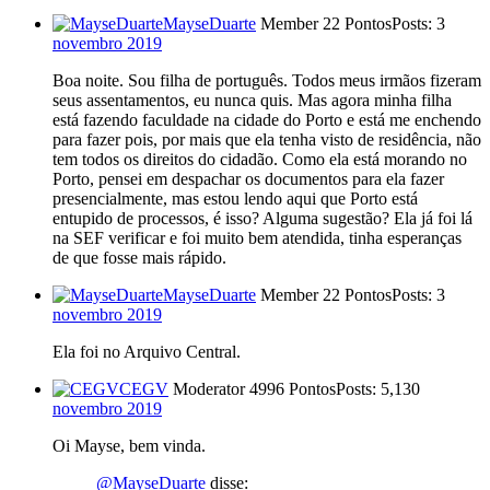
MayseDuarte
Member
22 Pontos
Posts: 3
novembro 2019
Boa noite. Sou filha de português. Todos meus irmãos fizeram
seus assentamentos, eu nunca quis. Mas agora minha filha
está fazendo faculdade na cidade do Porto e está me enchendo
para fazer pois, por mais que ela tenha visto de residência, não
tem todos os direitos do cidadão. Como ela está morando no
Porto, pensei em despachar os documentos para ela fazer
presencialmente, mas estou lendo aqui que Porto está
entupido de processos, é isso? Alguma sugestão? Ela já foi lá
na SEF verificar e foi muito bem atendida, tinha esperanças
de que fosse mais rápido.
MayseDuarte
Member
22 Pontos
Posts: 3
novembro 2019
Ela foi no Arquivo Central.
CEGV
Moderator
4996 Pontos
Posts: 5,130
novembro 2019
Oi Mayse, bem vinda.
@MayseDuarte
disse: