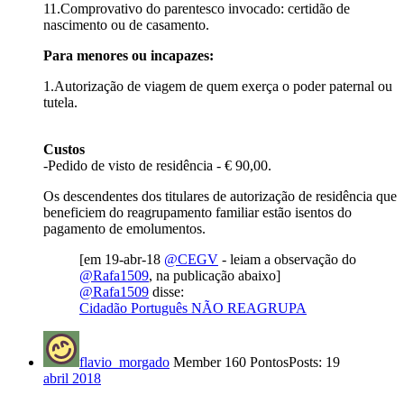
11.Comprovativo do parentesco invocado: certidão de
nascimento ou de casamento.
Para menores ou incapazes:
1.Autorização de viagem de quem exerça o poder paternal ou
tutela.
Custos
-Pedido de visto de residência - € 90,00.
Os descendentes dos titulares de autorização de residência que
beneficiem do reagrupamento familiar estão isentos do
pagamento de emolumentos.
[em 19-abr-18
@CEGV
- leiam a observação do
@Rafa1509
, na publicação abaixo]
@Rafa1509
disse:
Cidadão Português NÃO REAGRUPA
flavio_morgado
Member
160 Pontos
Posts: 19
abril 2018