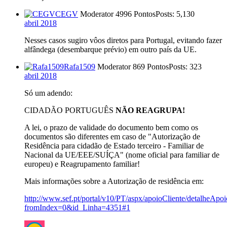
CEGV
Moderator
4996 Pontos
Posts: 5,130
abril 2018
Nesses casos sugiro vôos diretos para Portugal, evitando fazer
alfândega (desembarque prévio) em outro país da UE.
Rafa1509
Moderator
869 Pontos
Posts: 323
abril 2018
Só um adendo:
CIDADÃO PORTUGUÊS
NÃO REAGRUPA
!
A lei, o prazo de validade do documento bem como os
documentos são diferentes em caso de "Autorização de
Residência para cidadão de Estado terceiro - Familiar de
Nacional da UE/EEE/SUÍÇA" (nome oficial para familiar de
europeu) e Reagrupamento familiar!
Mais informações sobre a Autorização de residência em:
http://www.sef.pt/portal/v10/PT/aspx/apoioCliente/detalheApo
fromIndex=0&id_Linha=4351#1