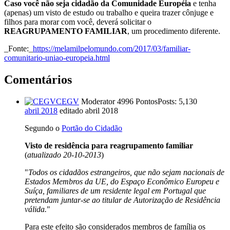
Caso você não seja cidadão da Comunidade Européia
e tenha
(apenas) um visto de estudo ou trabalho e queira trazer cônjuge e
filhos para morar com você, deverá solicitar o
REAGRUPAMENTO FAMILIAR
, um procedimento diferente.
_Fonte:_
https://melamilpelomundo.com/2017/03/familiar-
comunitario-uniao-europeia.html
Comentários
CEGV
Moderator
4996 Pontos
Posts: 5,130
abril 2018
editado abril 2018
Segundo o
Portão do Cidadão
Visto de residência para reagrupamento familiar
(
atualizado 20-10-2013
)
"
Todos os cidadãos estrangeiros, que não sejam nacionais de
Estados Membros da UE, do Espaço Econômico Europeu e
Suíça, familiares de um residente legal em Portugal que
pretendam juntar-se ao titular de Autorização de Residência
válida.
"
Para este efeito são considerados membros de família os