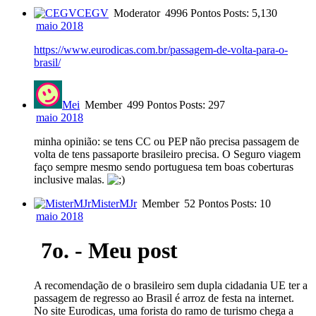
CEGV
Moderator
4996 Pontos
Posts: 5,130
maio 2018
https://www.eurodicas.com.br/passagem-de-volta-para-o-
brasil/
Mei
Member
499 Pontos
Posts: 297
maio 2018
minha opinião: se tens CC ou PEP não precisa passagem de
volta de tens passaporte brasileiro precisa. O Seguro viagem
faço sempre mesmo sendo portuguesa tem boas coberturas
inclusive malas.
MisterMJr
Member
52 Pontos
Posts: 10
maio 2018
7o. - Meu post
A recomendação de o brasileiro sem dupla cidadania UE ter a
passagem de regresso ao Brasil é arroz de festa na internet.
No site Eurodicas, uma forista do ramo de turismo chega a