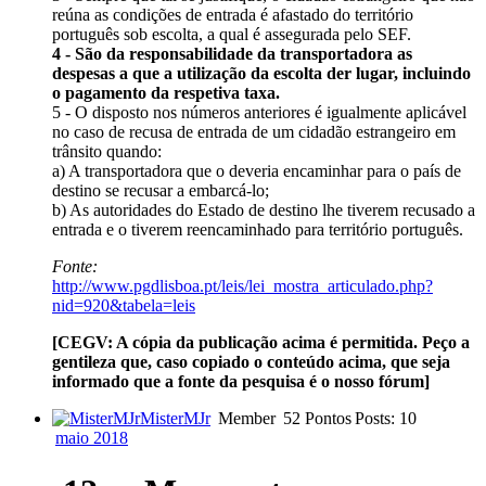
reúna as condições de entrada é afastado do território
português sob escolta, a qual é assegurada pelo SEF.
4 - São da responsabilidade da transportadora as
despesas a que a utilização da escolta der lugar, incluindo
o pagamento da respetiva taxa.
5 - O disposto nos números anteriores é igualmente aplicável
no caso de recusa de entrada de um cidadão estrangeiro em
trânsito quando:
a) A transportadora que o deveria encaminhar para o país de
destino se recusar a embarcá-lo;
b) As autoridades do Estado de destino lhe tiverem recusado a
entrada e o tiverem reencaminhado para território português.
Fonte:
http://www.pgdlisboa.pt/leis/lei_mostra_articulado.php?
nid=920&tabela=leis
[CEGV: A cópia da publicação acima é permitida. Peço a
gentileza que, caso copiado o conteúdo acima, que seja
informado que a fonte da pesquisa é o nosso fórum]
MisterMJr
Member
52 Pontos
Posts: 10
maio 2018