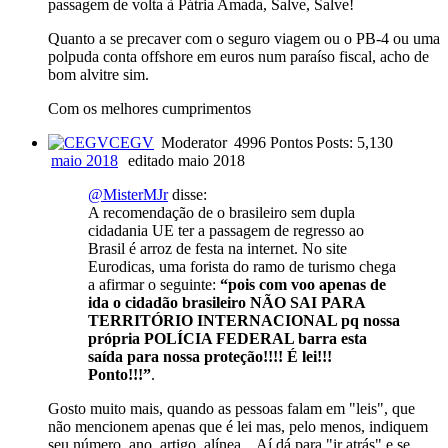
passagem de volta à Pátria Amada, Salve, Salve!
Quanto a se precaver com o seguro viagem ou o PB-4 ou uma
polpuda conta offshore em euros num paraíso fiscal, acho de
bom alvitre sim.
Com os melhores cumprimentos
CEGV
Moderator
4996 Pontos
Posts: 5,130
maio 2018
editado maio 2018
@MisterMJr
disse:
A recomendação de o brasileiro sem dupla
cidadania UE ter a passagem de regresso ao
Brasil é arroz de festa na internet. No site
Eurodicas, uma forista do ramo de turismo chega
a afirmar o seguinte:
“pois com voo apenas de
ida o cidadão brasileiro NÃO SAI PARA
TERRITÓRIO INTERNACIONAL pq nossa
própria POLÍCIA FEDERAL barra esta
saída para nossa proteção!!!! É lei!!!
Ponto!!!”
.
Gosto muito mais, quando as pessoas falam em "leis", que
não mencionem apenas que é lei mas, pelo menos, indiquem
seu número, ano, artigo, alínea... Aí dá para "ir atrás" e se