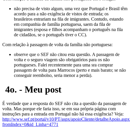
não precisa de visto algum, uma vez que Portugal e Brasil têm
acordo para a não exigência de vistos de entrada; os
brasileiros entrariam na fila de imigrantes. Contudo, estando
em companhia de família portuguesa, saem da fila de
imigrantes (esposa e filhos acompanham o português na fila
de cidadãos, se o português tiver o CC).
Com relação à passagem de volta da família não portuguesa:
observe que o SEF não citou esta questão. A passagem de
volta e o seguro viagem são obrigatórios para os não
portugueses. Falei recentemente para uma sra comprar
passagem de volta para Marrocos (perto e mais barato; se não
conseguir reembolso, seria menor a perda).
4o. - Meu post
É verdade que a resposta do SEF não cita a questão da passagem de
volta. Mas porque ele faria isso, se em sua própria página com
instruções para a entrada em Portugal não há essa exigência? Veja:
http://www.sef.pt/portal/v10/PT/aspx/apoioCliente/detalheApoio.aspx
fromIndex=0&id_Linha=4771