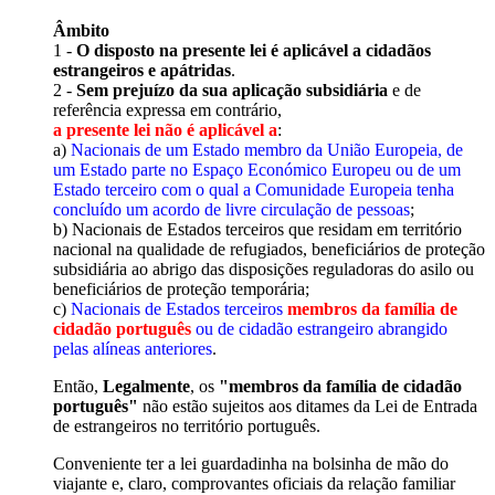
Âmbito
1 -
O disposto na presente lei é aplicável a cidadãos
estrangeiros e apátridas
.
2 -
Sem prejuízo da sua aplicação subsidiária
e de
referência expressa em contrário,
a presente lei não é aplicável a
:
a)
Nacionais de um Estado membro da União Europeia, de
um Estado parte no Espaço Económico Europeu ou de um
Estado terceiro com o qual a Comunidade Europeia tenha
concluído um acordo de livre circulação de pessoas
;
b) Nacionais de Estados terceiros que residam em território
nacional na qualidade de refugiados, beneficiários de proteção
subsidiária ao abrigo das disposições reguladoras do asilo ou
beneficiários de proteção temporária;
c)
Nacionais de Estados terceiros
membros da família de
cidadão português
ou de cidadão estrangeiro abrangido
pelas alíneas anteriores
.
Então,
Legalmente
, os
"membros da família de cidadão
português"
não estão sujeitos aos ditames da Lei de Entrada
de estrangeiros no território português.
Conveniente ter a lei guardadinha na bolsinha de mão do
viajante e, claro, comprovantes oficiais da relação familiar