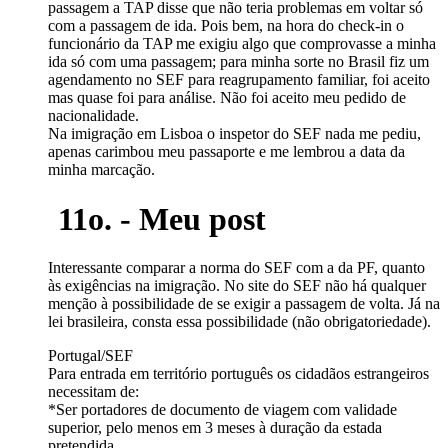
passagem a TAP disse que não teria problemas em voltar só
com a passagem de ida. Pois bem, na hora do check-in o
funcionário da TAP me exigiu algo que comprovasse a minha
ida só com uma passagem; para minha sorte no Brasil fiz um
agendamento no SEF para reagrupamento familiar, foi aceito
mas quase foi para análise. Não foi aceito meu pedido de
nacionalidade.
Na imigração em Lisboa o inspetor do SEF nada me pediu,
apenas carimbou meu passaporte e me lembrou a data da
minha marcação.
11o. - Meu post
Interessante comparar a norma do SEF com a da PF, quanto
às exigências na imigração. No site do SEF não há qualquer
menção à possibilidade de se exigir a passagem de volta. Já na
lei brasileira, consta essa possibilidade (não obrigatoriedade).
Portugal/SEF
Para entrada em território português os cidadãos estrangeiros
necessitam de:
*Ser portadores de documento de viagem com validade
superior, pelo menos em 3 meses à duração da estada
pretendida.