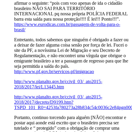
afirmar o seguinte: “pois com voo apenas de ida o cidadão
brasileiro NÃO SAI PARA TERRITÓRIO
INTERNACIONAL pq nossa própria POLÍCIA FEDERAL
barra esta saída para nossa proteção!!!! É lei!!! Ponto!!!”.
https://www.eurodicas.com.br/passagem-de-volta-para-o-
brasil/
Entretanto, todos sabemos que ninguém é obrigado a fazer ou
a deixar de fazer alguma coisa senão por força de lei. Fucei o
site da PF, a novíssima Lei de Migração e seu Decreto de
Regulamentação, e não encontrei uma vírgula que obrigue o
emigrante brasileiro a ter a passagem de regresso para que lhe
seja permitida a saída do país.
http://www.pf.gov.br/servicos-pf/imigracao
http://www.planalto.gov.br/ccivil_03/_ato2015-
2018/2017/lei/L13445.htm
http://www.planalto.gov.br/ccivil_03/_ato2015-
2018/2017/decreto/D9199.htm?
TSPD_101_R0=4253fa780273a28b834c54c0036c2e84pgn000
Portanto, continuo torcendo para alguém [NÃO] encontrar e
postar aqui aonde está escrito que o brasileiro precisa ser
tutelado e “ protegido” com a obrigação de comprar uma