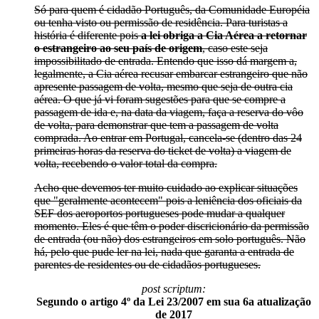
Só para quem é cidadão Português, da Comunidade Européia
ou tenha visto ou permissão de residência. Para turistas a
história é diferente pois
a lei obriga a Cia Aérea a retornar
o estrangeiro ao seu país de origem
, caso este seja
impossibilitado de entrada. Entendo que isso dá margem a,
legalmente, a Cia aérea recusar embarcar estrangeiro que não
apresente passagem de volta, mesmo que seja de outra cia
aérea. O que já vi foram sugestões para que se compre a
passagem de ida e, na data da viagem, faça a reserva do vôo
de volta, para demonstrar que tem a passagem de volta
comprada. Ao entrar em Portugal, cancela-se (dentro das 24
primeiras horas da reserva do ticket de volta) a viagem de
volta, recebendo o valor total da compra.
Acho que devemos ter muito cuidado ao explicar situações
que "geralmente acontecem" pois a leniência dos oficiais da
SEF dos aeroportos portugueses pode mudar a qualquer
momento. Eles é que têm o poder discricionário da permissão
de entrada (ou não) dos estrangeiros em solo português. Não
há, pelo que pude ler na lei, nada que garanta a entrada de
parentes de residentes ou de cidadãos portugueses.
post scriptum:
Segundo o artigo 4º da Lei 23/2007 em sua 6a atualização
de 2017