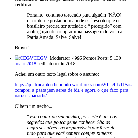
certificar.
Portanto, continuo torcendo para alguém [NÃO]
encontrar e postar aqui aonde está escrito que o
brasileiro precisa ser tutelado e “ protegido” com
a obrigação de comprar uma passagem de volta à
Pátria Amada, Salve, Salve!
Bravo !
CEGV
Moderator
4996 Pontos
Posts: 5,130
maio 2018
editado maio 2018
Achei um outro texto legal sobre o assunto:
https://quatrocantosdomundo.wordpress.com/2015/01/11/so-
comprei-a-passagem-aerea-de-ida-e-agora-o-que-faco-para-
nao-ser-barrado/
Olhem um trecho...
"
Vou contar no seu ouvido, pois este é um dos
segredos que pouca gente conhece. São as
empresas aéreas as responsáveis por fazer de
tudo para que você sempre compre bilhetes