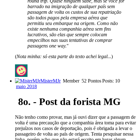
round trip. Quase ninguém sabe, mas se você for
barrado na imigração de qualquer país sem
passagem de volta os custos de sua repatriação
são todos pagos pela empresa aérea que
permitiu seu embarque na origem. Como não
existe nenhuma companhia aérea sem fins
lucrativos, são elas que sempre colocam
empecilhos nas suas tentativas de comprar
passagens one way.
"
(
Nota minha: só esta parte do texto achei legal...
)
MisterMJr
Member
52 Pontos
Posts: 10
maio 2018
8o. - Post da forista MG
Não tenho como provar, mas já ouvi dizer que a passagem de
volta é uma precaução que a companhia área toma para evitar
prejuízos nos casos de deportação, pois é obrigada a levar o
passageiro de volta ao país de origem. Tenta pesquisar nessa
linha, porém acho que não estará escrito em lugar algum.