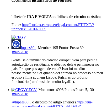
documentos justificativos do regresso:
—
bilhete de
IDA E VOLTA
ou bilhete de circuito turístico;
Fonte:
http://eur-lex.europa.eu/legal-content/PT/TXT/?
uri=celex:32016R0399
lupaes30_
Member
195 Pontos
Posts: 39
maio 2018
Gente, se o familiar do cidadão europeu vem para pedir a
autorização de residência, o objetivo dele é permanecer no
país. Pra que passagem de volta? Isso foi me dito
pessoalmente no Sef quando dei entrada no processo do meu
esposo e filha aqui em Lisboa. Palavras do próprio
funcionário ( um brasileiro muito legal!!!).
CEGV
Moderator
4996 Pontos
Posts: 5,130
maio 2018
@lupaes30_
, o disposto no artigo anterior (
https://eur-
lex.europa.eu/legal-content/PT/TXT/HTML/?