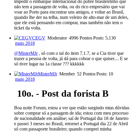
impedir o embarque internacional do pobre brasileirinho que
não tem a passagem de volta, ou do rico empresário que vai
voar ao Porto para encontrar uns amigos, e voltar ao Brasil,
quando lhe der na telha, num veleiro de alto-mar de um deles,
que ele está pensando em comprar, mas também não tem o
ticket da volta.
CEGV
Moderator
4996 Pontos
Posts: 5,130
maio 2018
@MisterMJr
, só com o tal do item 7.1.7, se a Cia tiver que
trazer a pessoa de volta, já dá para cobrar o que quiser.... E se
só tiver lugar na 1a classe ??? kkkkkk
MisterMJr
Member
52 Pontos
Posts: 10
maio 2018
10o. - Post da forista B
Boa noite Forum, estou a ver que estão surgindo mtas dúvidas
sobre comprar só a passagem de ida; estou com meu processo
de nacionalidade em análise; saí de Portugal dia 18 de Janeiro
e passei 3 meses no Brasil, retornei a Portugal dia 22 de Abril
só com passaporte brasileiro; quando comprei minha