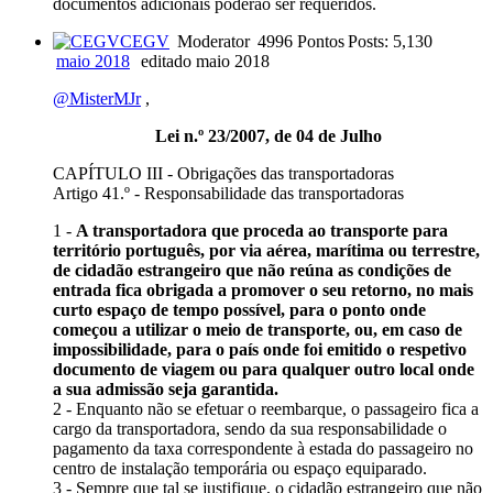
documentos adicionais poderão ser requeridos.
CEGV
Moderator
4996 Pontos
Posts: 5,130
maio 2018
editado maio 2018
@MisterMJr
,
Lei n.º 23/2007, de 04 de Julho
CAPÍTULO III - Obrigações das transportadoras
Artigo 41.º - Responsabilidade das transportadoras
1 -
A transportadora que proceda ao transporte para
território português, por via aérea, marítima ou terrestre,
de cidadão estrangeiro que não reúna as condições de
entrada fica obrigada a promover o seu retorno, no mais
curto espaço de tempo possível, para o ponto onde
começou a utilizar o meio de transporte, ou, em caso de
impossibilidade, para o país onde foi emitido o respetivo
documento de viagem ou para qualquer outro local onde
a sua admissão seja garantida.
2 - Enquanto não se efetuar o reembarque, o passageiro fica a
cargo da transportadora, sendo da sua responsabilidade o
pagamento da taxa correspondente à estada do passageiro no
centro de instalação temporária ou espaço equiparado.
3 - Sempre que tal se justifique, o cidadão estrangeiro que não