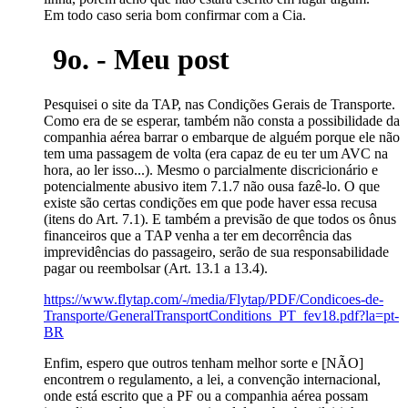
Em todo caso seria bom confirmar com a Cia.
9o. - Meu post
Pesquisei o site da TAP, nas Condições Gerais de Transporte.
Como era de se esperar, também não consta a possibilidade da
companhia aérea barrar o embarque de alguém porque ele não
tem uma passagem de volta (era capaz de eu ter um AVC na
hora, ao ler isso...). Mesmo o parcialmente discricionário e
potencialmente abusivo item 7.1.7 não ousa fazê-lo. O que
existe são certas condições em que pode haver essa recusa
(itens do Art. 7.1). E também a previsão de que todos os ônus
financeiros que a TAP venha a ter em decorrência das
imprevidências do passageiro, serão de sua responsabilidade
pagar ou reembolsar (Art. 13.1 a 13.4).
https://www.flytap.com/-/media/Flytap/PDF/Condicoes-de-
Transporte/GeneralTransportConditions_PT_fev18.pdf?la=pt-
BR
Enfim, espero que outros tenham melhor sorte e [NÃO]
encontrem o regulamento, a lei, a convenção internacional,
onde está escrito que a PF ou a companhia aérea possam