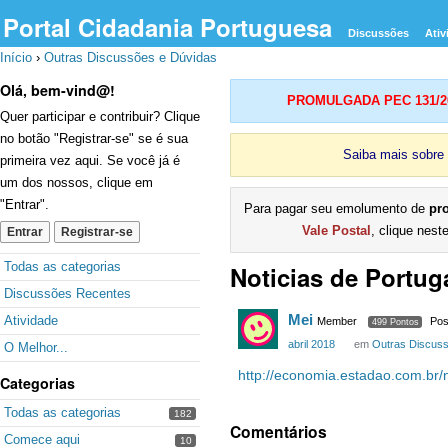
Portal Cidadania Portuguesa
Discussões
Ativ
Início
›
Outras Discussões e Dúvidas
Olá, bem-vind@!
PROMULGADA PEC 131/2023
Quer participar e contribuir? Clique
no botão "Registrar-se" se é sua
Saiba mais sobre
primeira vez aqui. Se você já é
um dos nossos, clique em
"Entrar".
Para pagar seu emolumento de
pr
Vale Postal
, clique nest
Entrar
Registrar-se
Quick
Todas as categorias
Noticias de Portug
Links
Discussões Recentes
Mei
Atividade
Member
Pos
499 Pontos
abril 2018
em
Outras Discus
O Melhor...
http://economia.estadao.com.br/
Categorias
Todas as categorias
182
Comentários
Comece aqui
10