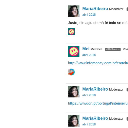
MariaRibeiro
Moderator
abril 2018
Justo, ele agiu de má fé indo se re
Mei
Member
Pos
499 Pontos
abril 2018
http://www.infomoney.com.br/carrei
MariaRibeiro
Moderator
abril 2018
https://www.dn.pt/portugal/interior/
MariaRibeiro
Moderator
abril 2018