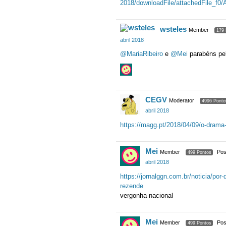
2018/downloadFile/attachedFile_f
wsteles
Member
179 
abril 2018
@MariaRibeiro
e
@Mei
parabéns pel
CEGV
Moderator
4996 Ponto
abril 2018
https://magg.pt/2018/04/09/o-drama
Mei
Member
Pos
499 Pontos
abril 2018
https://jornalggn.com.br/noticia/po
rezende
vergonha nacional
Mei
Member
Pos
499 Pontos