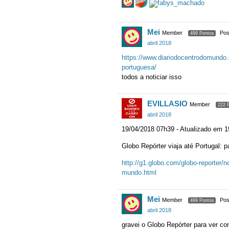
Mei
Member
Pos
499 Pontos
abril 2018
https://www.diariodocentrodomundo.
portuguesa/
todos a noticiar isso
EVILLASIO
Member
222 
abril 2018
19/04/2018 07h39 - Atualizado em 
Globo Repórter viaja até Portugal:
http://g1.globo.com/globo-reporter/n
mundo.html
Mei
Member
Pos
499 Pontos
abril 2018
gravei o Globo Repórter para ver 