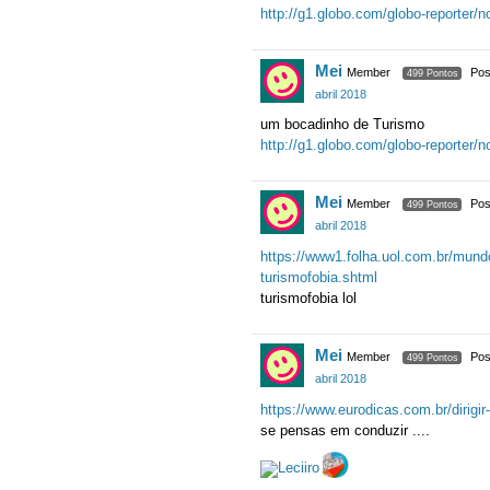
http://g1.globo.com/globo-reporter/
Mei
Member
Pos
499 Pontos
abril 2018
um bocadinho de Turismo
http://g1.globo.com/globo-reporter/n
Mei
Member
Pos
499 Pontos
abril 2018
https://www1.folha.uol.com.br/mundo
turismofobia.shtml
turismofobia lol
Mei
Member
Pos
499 Pontos
abril 2018
https://www.eurodicas.com.br/dirigir
se pensas em conduzir ....