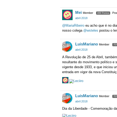
Mei
Member
Pos
499 Pontos
abril 2018
@MariaRibeiro
eu acho que é no dia 
nosso colega
@wsteles
postou o le
LuisMariano
Member
707
abril 2018
A Revolução de 25 de Abril, também
resultante do movimento político e s
vigente desde 1933, e que iniciou 
entrada em vigor da nova Constituiçã
LuisMariano
Member
707
abril 2018
Dia da Liberdade - Comemoração d