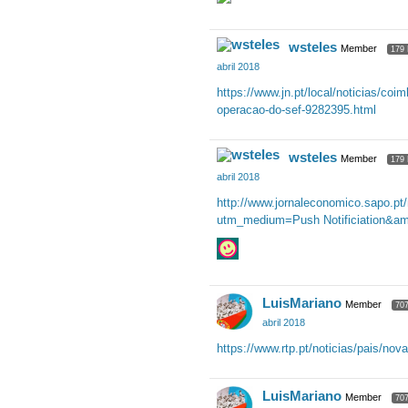
wsteles
Member
179 
abril 2018
https://www.jn.pt/local/noticias/coi
operacao-do-sef-9282395.html
wsteles
Member
179 
abril 2018
http://www.jornaleconomico.sapo.pt
utm_medium=Push Notificiation&
LuisMariano
Member
707
abril 2018
https://www.rtp.pt/noticias/pais/no
LuisMariano
Member
707