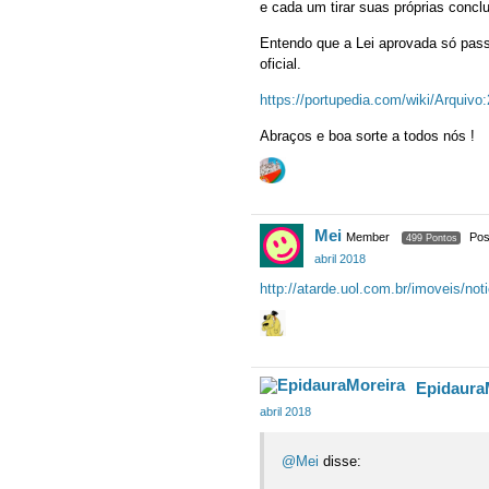
e cada um tirar suas próprias concl
Entendo que a Lei aprovada só passa
oficial.
https://portupedia.com/wiki/Arqui
Abraços e boa sorte a todos nós !
Mei
Member
Pos
499 Pontos
abril 2018
http://atarde.uol.com.br/imoveis/not
Epidaura
abril 2018
@Mei
disse: