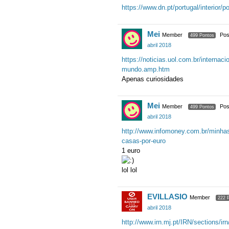
https://www.dn.pt/portugal/interior
Mei
Member
Pos
499 Pontos
abril 2018
https://noticias.uol.com.br/internac
mundo.amp.htm
Apenas curiosidades
Mei
Member
Pos
499 Pontos
abril 2018
http://www.infomoney.com.br/minhas
casas-por-euro
1 euro
lol lol
EVILLASIO
Member
222 
abril 2018
http://www.irn.mj.pt/IRN/sections/