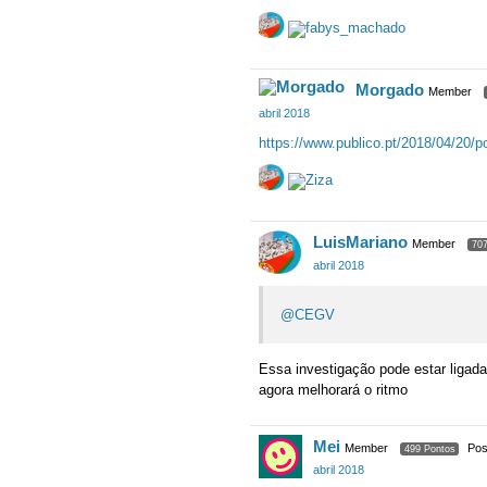
Morgado
Member
abril 2018
https://www.publico.pt/2018/04/20/p
LuisMariano
Member
707
abril 2018
@CEGV
Essa investigação pode estar ligad
agora melhorará o ritmo
Mei
Member
Pos
499 Pontos
abril 2018