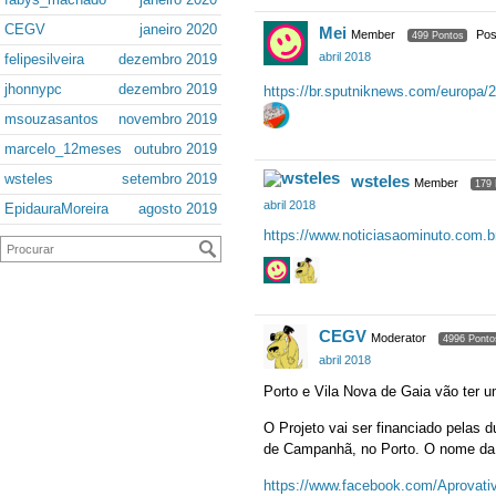
CEGV
janeiro 2020
Mei
Member
Pos
499 Pontos
abril 2018
felipesilveira
dezembro 2019
jhonnypc
dezembro 2019
https://br.sputniknews.com/europa/
msouzasantos
novembro 2019
marcelo_12meses
outubro 2019
wsteles
setembro 2019
wsteles
Member
179 
abril 2018
EpidauraMoreira
agosto 2019
https://www.noticiasaominuto.com.b
CEGV
Moderator
4996 Ponto
abril 2018
Porto e Vila Nova de Gaia vão ter 
O Projeto vai ser financiado pelas d
de Campanhã, no Porto. O nome da 
https://www.facebook.com/Aprovati