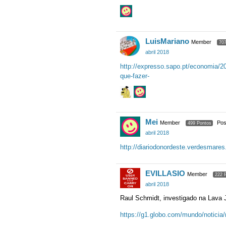
LuisMariano
Member
707
abril 2018
http://expresso.sapo.pt/economia/2
que-fazer-
Mei
Member
Pos
499 Pontos
abril 2018
http://diariodonordeste.verdesmares
EVILLASIO
Member
222 
abril 2018
Raul Schmidt, investigado na Lava Ja
https://g1.globo.com/mundo/noticia/