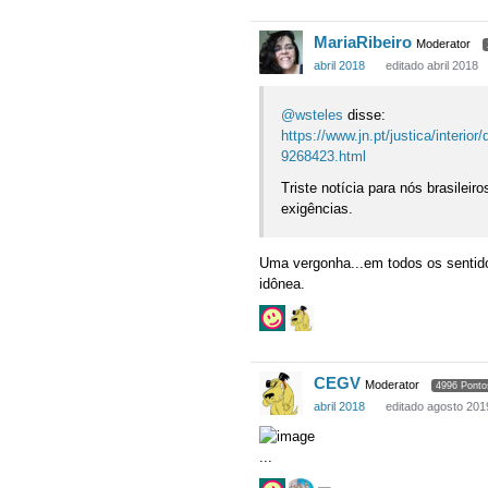
MariaRibeiro
Moderator
abril 2018
editado abril 2018
@wsteles
disse:
https://www.jn.pt/justica/interi
9268423.html
Triste notícia para nós brasilei
exigências.
Uma vergonha...em todos os sentid
idônea.
CEGV
Moderator
4996 Ponto
abril 2018
editado agosto 201
...