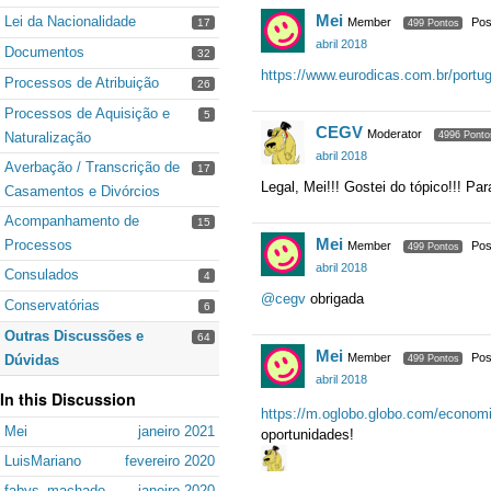
Mei
Lei da Nacionalidade
Member
Pos
17
499 Pontos
abril 2018
Documentos
32
https://www.eurodicas.com.br/portug
Processos de Atribuição
26
Processos de Aquisição e
5
CEGV
Moderator
Naturalização
4996 Ponto
abril 2018
Averbação / Transcrição de
17
Legal, Mei!!! Gostei do tópico!!! Pa
Casamentos e Divórcios
Acompanhamento de
15
Mei
Processos
Member
Pos
499 Pontos
abril 2018
Consulados
4
@cegv
obrigada
Conservatórias
6
Outras Discussões e
64
Mei
Member
Pos
Dúvidas
499 Pontos
abril 2018
In this Discussion
https://m.oglobo.globo.com/economi
Mei
janeiro 2021
oportunidades!
LuisMariano
fevereiro 2020
fabys_machado
janeiro 2020