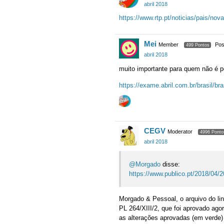
abril 2018
https://www.rtp.pt/noticias/pais/no
Mei
Member
Pos
499 Pontos
abril 2018
muito importante para quem não é p
https://exame.abril.com.br/brasil/br
CEGV
Moderator
4996 Ponto
abril 2018
@Morgado
disse:
https://www.publico.pt/2018/04/
Morgado & Pessoal, o arquivo do lin
PL 264/XIII/2, que foi aprovado ago
as alterações aprovadas (em verde) 