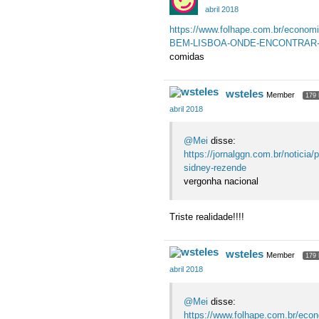
abril 2018
https://www.folhape.com.br/econ
BEM-LISBOA-ONDE-ENCONTRAR-D
comidas
wsteles
Member
179 
abril 2018
@Mei
disse:
https://jornalggn.com.br/noticia
sidney-rezende
vergonha nacional
Triste realidade!!!!
wsteles
Member
179 
abril 2018
@Mei
disse:
https://www.folhape.com.br/ec