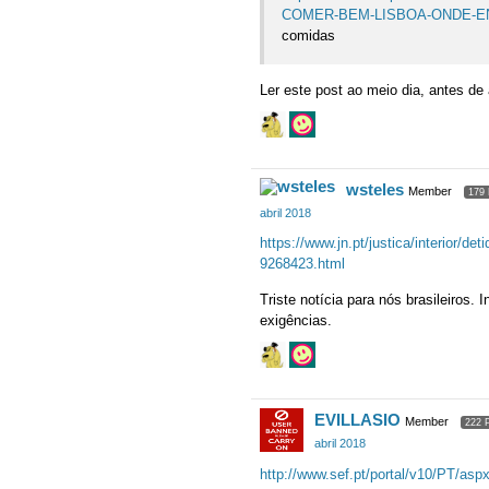
COMER-BEM-LISBOA-ONDE-EN
comidas
Ler este post ao meio dia, antes de 
wsteles
Member
179 
abril 2018
https://www.jn.pt/justica/interior/d
9268423.html
Triste notícia para nós brasileiros
exigências.
EVILLASIO
Member
222 
abril 2018
http://www.sef.pt/portal/v10/PT/asp