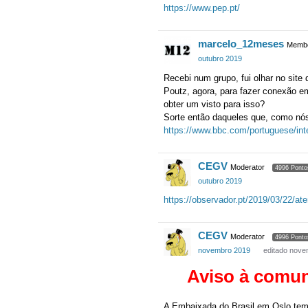
https://www.pep.pt/
marcelo_12meses
Memb
outubro 2019
Recebi num grupo, fui olhar no site 
Poutz, agora, para fazer conexão em
obter um visto para isso?
Sorte então daqueles que, como nós
https://www.bbc.com/portuguese/int
CEGV
Moderator
4996 Ponto
outubro 2019
https://observador.pt/2019/03/22/at
CEGV
Moderator
4996 Ponto
novembro 2019
editado nov
Aviso à comun
A Embaixada do Brasil em Oslo tem 