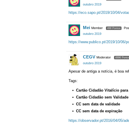
outubro 2019
https://eco.sapo.pt/2019/10/04/vota
Mei
Member
Pos
499 Pontos
outubro 2019
https://www.publico.pt/2019/10/06/p
CEGV
Moderator
4996 Ponto
outubro 2019
Apesar de antiga a notícia, é boa re
Tags:
Cartão Cidadão Vitalício par
Cartão Cidadão sem Validade
CC sem data de validade
CC sem data de expiração
https://observador.pt/2016/04/05/ad