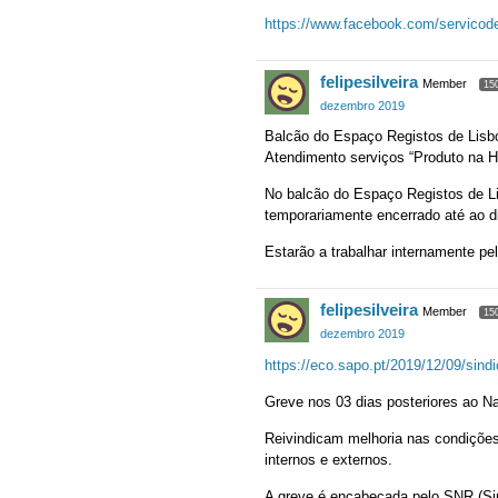
https://www.facebook.com/servicod
felipesilveira
Member
15
dezembro 2019
Balcão do Espaço Registos de Lisbo
Atendimento serviços “Produto na Ho
No balcão do Espaço Registos de Li
temporariamente encerrado até ao di
Estarão a trabalhar internamente pe
felipesilveira
Member
15
dezembro 2019
https://eco.sapo.pt/2019/12/09/sindi
Greve nos 03 dias posteriores ao Na
Reivindicam melhoria nas condições 
internos e externos.
A greve é encabeçada pelo SNR (Sind