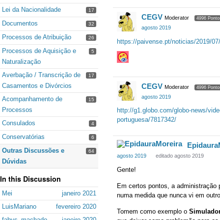
Lei da Nacionalidade
17
CEGV
Moderator
4996 Ponto
Documentos
32
agosto 2019
Processos de Atribuição
26
https://paivense.pt/noticias/2019/07
Processos de Aquisição e
5
Naturalização
Averbação / Transcrição de
17
CEGV
Casamentos e Divórcios
Moderator
4996 Ponto
agosto 2019
Acompanhamento de
15
Processos
http://g1.globo.com/globo-news/vid
portuguesa/7817342/
Consulados
4
Conservatórias
6
Epidaura
Outras Discussões e
64
agosto 2019
editado agosto 2019
Dúvidas
Gente!
In this Discussion
Em certos pontos, a administração 
Mei
janeiro 2021
numa medida que nunca vi em outro
LuisMariano
fevereiro 2020
Tomem como exemplo o
Simulador
fabys_machado
janeiro 2020