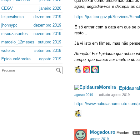
que deixar como problemão para os 
agora, degladiai-vos e decepai as c
CEGV
janeiro 2020
felipesilveira
dezembro 2019
https://justica.gov.pt/Servicos/Sim
jhonnypc
dezembro 2019
É só entrar com a data em que se 
resto...
msouzasantos
novembro 2019
marcelo_12meses
outubro 2019
Já vi isto em filmes, mas não pense
wsteles
setembro 2019
Atenção! Foi Epidaura que achou ist
EpidauraMoreira
agosto 2019
tempo, que parece ser muito e de so
Epidaura
agosto 2019
editado agosto 2019
https://www.noticiasaominuto.com/pa
Mogadouro
Member
114 
agosto 2019