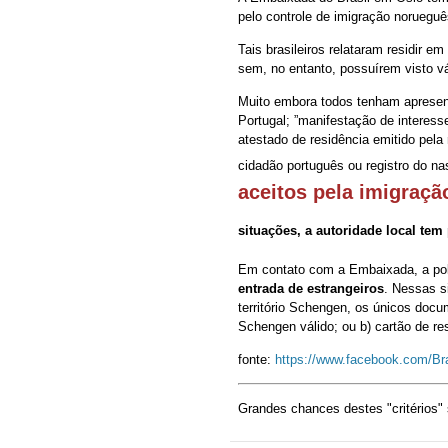
pelo controle de imigração norueguê
Tais brasileiros relataram residir 
sem, no entanto, possuírem visto vá
Muito embora todos tenham apresent
Portugal; ”manifestação de interess
atestado de residência emitido pela 
cidadão português ou registro do nas
aceitos pela imigraç
situações, a autoridade local tem
Em contato com a Embaixada, a pol
entrada de estrangeiros
. Nessas s
território Schengen, os únicos doc
Schengen válido; ou b) cartão de re
fonte:
https://www.facebook.com/B
Grandes chances destes "critérios