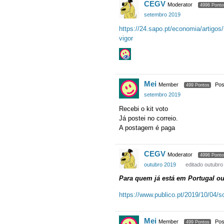
CEGV
Moderator
4996 Ponto
setembro 2019
https://24.sapo.pt/economia/artigo
vigor
Mei
Member
Pos
499 Pontos
setembro 2019
Recebi o kit voto
Já postei no correio.
A postagem é paga
CEGV
Moderator
4996 Ponto
outubro 2019
editado outubro
Para quem já está em Portugal ou 
https://www.publico.pt/2019/10/04/so
Mei
Member
Pos
499 Pontos