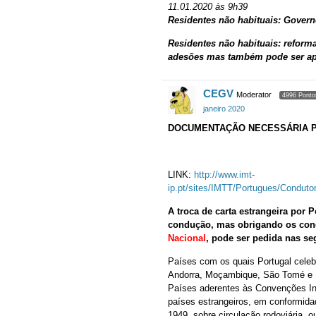
11.01.2020 às 9h39
Residentes não habituais: Governo
Residentes não habituais: refor
adesões mas também pode ser apr
CEGV
Moderator
4996 Ponto
janeiro 2020
DOCUMENTAÇÃO NECESSÁRIA P
LINK:
http://www.imt-
ip.pt/sites/IMTT/Portugues/Condut
A troca de carta estrangeira por
condução, mas obrigando os cond
Nacional
, pode ser pedida nas se
Países com os quais Portugal celebr
Andorra, Moçambique, São Tomé e P
Países aderentes às Convenções Int
países estrangeiros, em conformida
1949, sobre circulação rodoviária,