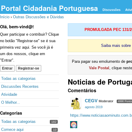
Portal Cidadania Portuguesa
Discussões
Ativ
Início
›
Outras Discussões e Dúvidas
Olá, bem-vind@!
PROMULGADA PEC 131/2023
Quer participar e contribuir? Clique
no botão "Registrar-se" se é sua
Saiba mais sobre
primeira vez aqui. Se você já é
um dos nossos, clique em
"Entrar".
Para pagar seu emolumento de
pr
Vale Postal
, clique nest
Entrar
Registrar-se
Quick
Todas as categorias
Noticias de Portug
Links
Discussões Recentes
Comentários
Atividade
CEGV
Moderator
4996 Ponto
O Melhor...
agosto 2019
Categorias
https://www.noticiasaominuto.com.b
Todas as categorias
182
Comece aqui
10