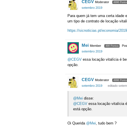
CEGV
Moderator
4996 Ponto
setembro 2019
Para quem já tem uma certa idade e
um tipo de contrato de locação vital
https://sicnoticias.pt/economia/201
Mei
Member
Pos
499 Pontos
setembro 2019
@CEGV
essa locação vitalícia é b
opção.
CEGV
Moderator
4996 Ponto
setembro 2019
editado sete
@Mei
disse:
@CEGV
essa locação vitalícia 
está opção.
Oi Querida
@Mei
, tudo bem ?