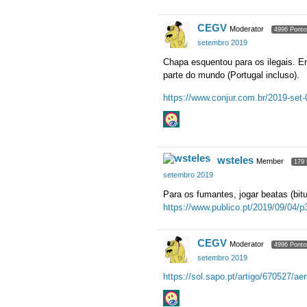
CEGV
Moderator
4996 Ponto
setembro 2019
Chapa esquentou para os ilegais. E
parte do mundo (Portugal incluso).
https://www.conjur.com.br/2019-set-0
wsteles
Member
179 
setembro 2019
Para os fumantes, jogar beatas (bit
https://www.publico.pt/2019/09/04/p3
CEGV
Moderator
4996 Ponto
setembro 2019
https://sol.sapo.pt/artigo/670527/a