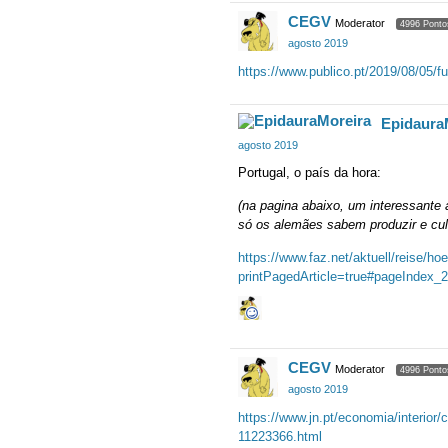
CEGV
Moderator
4996 Ponto
agosto 2019
https://www.publico.pt/2019/08/05/f
Epidaura
agosto 2019
Portugal, o país da hora:
(na pagina abaixo, um interessante 
só os alemães sabem produzir e cult
https://www.faz.net/aktuell/reise/ho
printPagedArticle=true#pageIndex_2
CEGV
Moderator
4996 Ponto
agosto 2019
https://www.jn.pt/economia/interior
11223366.html