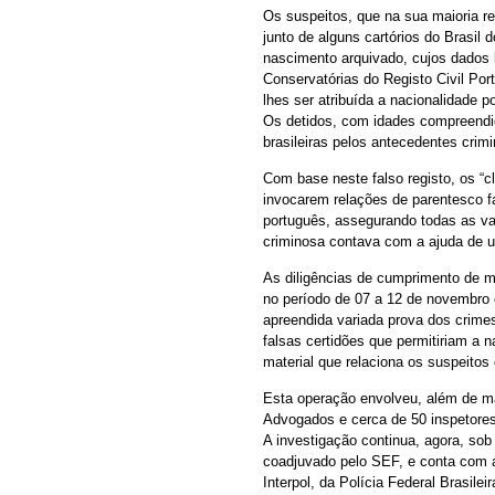
Os suspeitos, que na sua maioria r
junto de alguns cartórios do Brasil
nascimento arquivado, cujos dados 
Conservatórias do Registo Civil Por
lhes ser atribuída a nacionalidade po
Os detidos, com idades compreendid
brasileiras pelos antecedentes cri
Com base neste falso registo, os “c
invocarem relações de parentesco fa
português, assegurando todas as va
criminosa contava com a ajuda de u
As diligências de cumprimento de m
no período de 07 a 12 de novembro e
apreendida variada prova dos crime
falsas certidões que permitiriam a 
material que relaciona os suspeitos
Esta operação envolveu, além de ma
Advogados e cerca de 50 inspetore
A investigação continua, agora, so
coadjuvado pelo SEF, e conta com a 
Interpol, da Polícia Federal Brasil