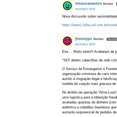
msouzasantos
Member
novembro 2019
Nova discussão sobre nacionalidade
https://www1.folha.uol.com.br/mundo
jhonnypc
Member
314 Pon
dezembro 2019
Eita.... Muito sério!!! Acabaram de p
"SEF detém cabecilhas de rede crim
O Serviço de Estrangeiros e Frontei
organização criminosa de cariz inter
auxílio à imigração ilegal e falsifi
medida de coação mais gravosa de pri
No âmbito da operação “Alma Lusa”,
uma logística para a obtenção frau
avultadas quantias de dinheiro (ce
autêntica a cidadãos brasileiros qu
aumento exponencial de pedidos de 