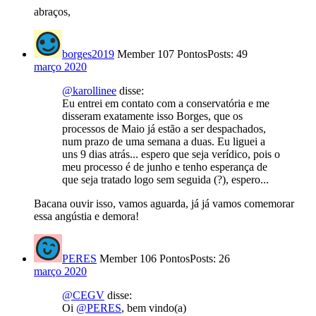
abraços,
borges2019
Member
107 Pontos
Posts: 49
março 2020
@karollinee
disse:
Eu entrei em contato com a conservatória e me
disseram exatamente isso Borges, que os
processos de Maio já estão a ser despachados,
num prazo de uma semana a duas. Eu liguei a
uns 9 dias atrás... espero que seja verídico, pois o
meu processo é de junho e tenho esperança de
que seja tratado logo sem seguida (?), espero...
Bacana ouvir isso, vamos aguarda, já já vamos comemorar
essa angústia e demora!
PERES
Member
106 Pontos
Posts: 26
março 2020
@CEGV
disse:
Oi
@PERES
, bem vindo(a)