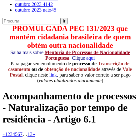
outubro 2023
4142
outubro 2023
nato45
PROMULGADA PEC 131/2023 que
mantém cidadania brasileira de quem
obtém outra nacionalidade
Saiba mais sobre
Mentoria de Processos de Nacionalidade
Portuguesa
. Clique
aqui
Para pagar seu emolumento de
processo de
Transcrição de
casamento
ou de
obtenção de nacionalidade
através de
Vale
Postal
, clique neste
link
, para saber o valor correto a ser pago
(
valores atualizados diariamente
)
Acompanhamento de processos
- Naturalização por tempo de
residência - Artigo 6.1
«
1
2
3
4
5
6
7
…
13
»