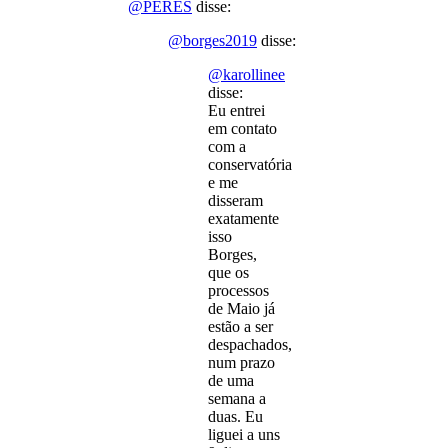
@PERES
disse:
@borges2019
disse:
@karollinee
disse:
Eu entrei
em contato
com a
conservatória
e me
disseram
exatamente
isso
Borges,
que os
processos
de Maio já
estão a ser
despachados,
num prazo
de uma
semana a
duas. Eu
liguei a uns