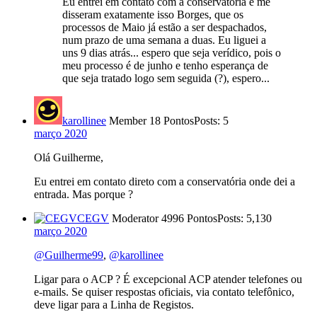
Eu entrei em contato com a conservatória e me
disseram exatamente isso Borges, que os
processos de Maio já estão a ser despachados,
num prazo de uma semana a duas. Eu liguei a
uns 9 dias atrás... espero que seja verídico, pois o
meu processo é de junho e tenho esperança de
que seja tratado logo sem seguida (?), espero...
karollinee
Member
18 Pontos
Posts: 5
março 2020
Olá Guilherme,
Eu entrei em contato direto com a conservatória onde dei a
entrada. Mas porque ?
CEGV
Moderator
4996 Pontos
Posts: 5,130
março 2020
@Guilherme99
,
@karollinee
Ligar para o ACP ? É excepcional ACP atender telefones ou
e-mails. Se quiser respostas oficiais, via contato telefônico,
deve ligar para a Linha de Registos.