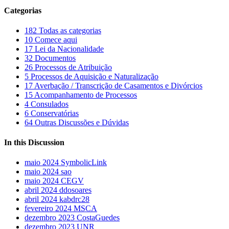
Categorias
182
Todas as categorias
10
Comece aqui
17
Lei da Nacionalidade
32
Documentos
26
Processos de Atribuição
5
Processos de Aquisição e Naturalização
17
Averbação / Transcrição de Casamentos e Divórcios
15
Acompanhamento de Processos
4
Consulados
6
Conservatórias
64
Outras Discussões e Dúvidas
In this Discussion
maio 2024
SymbolicLink
maio 2024
sao
maio 2024
CEGV
abril 2024
ddosoares
abril 2024
kabdrc28
fevereiro 2024
MSCA
dezembro 2023
CostaGuedes
dezembro 2023
UNR