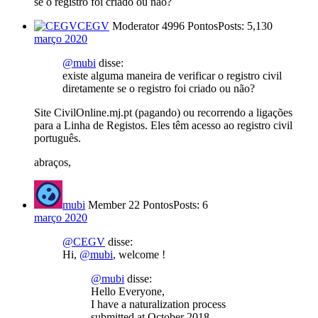
se o registro foi criado ou não?
CEGV
Moderator
4996 Pontos
Posts: 5,130
março 2020
@mubi
disse:
existe alguma maneira de verificar o registro civil
diretamente se o registro foi criado ou não?
Site CivilOnline.mj.pt (pagando) ou recorrendo a ligações
para a Linha de Registos. Eles têm acesso ao registro civil
português.
abraços,
mubi
Member
22 Pontos
Posts: 6
março 2020
@CEGV
disse:
Hi,
@mubi
, welcome !
@mubi
disse:
Hello Everyone,
I have a naturalization process
submitted at October 2018.