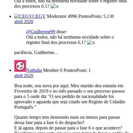
Olá a todos, não há nenhuma novidade sobre o registro final
dos processos 6.1?
CEGV
Moderator
4996 Pontos
Posts: 5,130
abril 2020
@Guilherme99
disse:
Olá a todos, não há nenhuma novidade sobre o
registro final dos processos 6.1?
paciência, Guilherme...
Nathalia
Member
0 Pontos
Posts: 1
abril 2020
Boa noite, sou nova por aqui. Meu marido deu entrada em
Fevereiro de 2019 e no mês passado o seu processo passou
para o 5 onde diz "O seu pedido de nacionalidade foi
aprovado e aguarda que seja criado um Registo de Cidadão
Português."
Quanto tempo tem demorado mais ou menos para passar
dessa fase para a fase 6 do despacho?
E já agora, depois de passar para a fase 6 o que acontece?