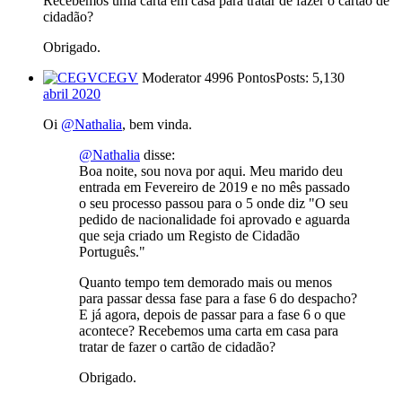
Recebemos uma carta em casa para tratar de fazer o cartão de
cidadão?
Obrigado.
CEGV
Moderator
4996 Pontos
Posts: 5,130
abril 2020
Oi
@Nathalia
, bem vinda.
@Nathalia
disse:
Boa noite, sou nova por aqui. Meu marido deu
entrada em Fevereiro de 2019 e no mês passado
o seu processo passou para o 5 onde diz "O seu
pedido de nacionalidade foi aprovado e aguarda
que seja criado um Registo de Cidadão
Português."
Quanto tempo tem demorado mais ou menos
para passar dessa fase para a fase 6 do despacho?
E já agora, depois de passar para a fase 6 o que
acontece? Recebemos uma carta em casa para
tratar de fazer o cartão de cidadão?
Obrigado.