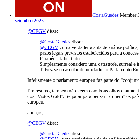
CostaGuedes
Member
setembro 2023
@CEGV
disse:
@CostaGuedes
disse:
@CEGV
, uma verdadeira aula de análise política,
pazos legais previstos estabelecidos para a conces
Parabéns, falou tudo.
Simplesmente considero uma catástrofe, surreal e 
Talvez se o caso for denunciado ao Parlamento Eur
Infelizmente o parlamento europeu faz parte do "conjunto
Em resumo, também não veem com bons olhos o aumento i
dos "Vistos Gold". Se parar para pensar "a quem" os paí
europeu.
abraços,
@CEGV
disse:
@CostaGuedes
disse: