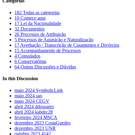
Categorias
182
Todas as categorias
10
Comece aqui
17
Lei da Nacionalidade
32
Documentos
26
Processos de Atribuição
5
Processos de Aquisição e Naturalização
17
Averbação / Transcrição de Casamentos e Divórcios
15
Acompanhamento de Processos
4
Consulados
6
Conservatórias
64
Outras Discussões e Dúvidas
In this Discussion
maio 2024
SymbolicLink
maio 2024
sao
maio 2024
CEGV
abril 2024
ddosoares
abril 2024
kabdrc28
fevereiro 2024
MSCA
dezembro 2023
CostaGuedes
dezembro 2023
UNR
outubro 2023
4142