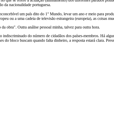
 no que se refere a actuação (alinhamento) dos diferentes partidos polít
são da nacionalidade portuguesa.
inconcebível um país dito do 1° Mundo, levar um ano e meio para prod
opeu ou a uma cadeia de televisão estrangeira (europeia), as coisas m
 da obra". Outra análise pessoal minha, talvez para outra hora.
ndiscriminado do número de cidadãos dos países-membros. Há alguns a
ses do bloco buscam quando falta dinheiro, a resposta estará clara. P