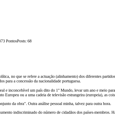
373 Pontos
Posts: 68
lítica, no que se refere a actuação (alinhamento) dos diferentes partidos
idos para a concessão da nacionalidade portuguesa.
real e inconcebível um país dito do 1° Mundo, levar um ano e meio par
to Europeu ou a uma cadeia de televisão estrangeira (europeia), as co
njunto da obra". Outra análise pessoal minha, talvez para outra hora.
ento indiscriminado do número de cidadãos dos países-membros. Há al