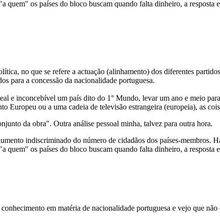
 "a quem" os países do bloco buscam quando falta dinheiro, a resposta 
lítica, no que se refere a actuação (alinhamento) dos diferentes partidos
idos para a concessão da nacionalidade portuguesa.
real e inconcebível um país dito do 1° Mundo, levar um ano e meio par
to Europeu ou a uma cadeia de televisão estrangeira (europeia), as co
njunto da obra". Outra análise pessoal minha, talvez para outra hora.
ento indiscriminado do número de cidadãos dos países-membros. Há al
 "a quem" os países do bloco buscam quando falta dinheiro, a resposta 
 conhecimento em matéria de nacionalidade portuguesa e vejo que não es