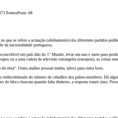
373 Pontos
Posts: 68
 no que se refere a actuação (alinhamento) dos diferentes partidos polít
são da nacionalidade portuguesa.
inconcebível um país dito do 1° Mundo, levar um ano e meio para prod
opeu ou a uma cadeia de televisão estrangeira (europeia), as coisas m
 da obra". Outra análise pessoal minha, talvez para outra hora.
ndiscriminado do número de cidadãos dos países-membros. Há alguns a
ses do bloco buscam quando falta dinheiro, a resposta estará clara. P