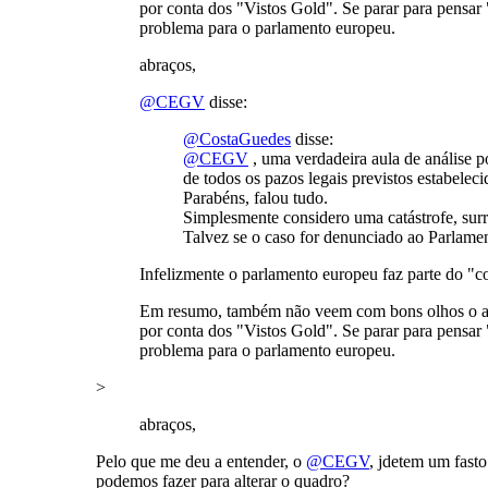
por conta dos "Vistos Gold". Se parar para pensar
problema para o parlamento europeu.
abraços,
@CEGV
disse:
@CostaGuedes
disse:
@CEGV
, uma verdadeira aula de análise po
de todos os pazos legais previstos estabelec
Parabéns, falou tudo.
Simplesmente considero uma catástrofe, sur
Talvez se o caso for denunciado ao Parlamen
Infelizmente o parlamento europeu faz parte do "co
Em resumo, também não veem com bons olhos o aum
por conta dos "Vistos Gold". Se parar para pensar
problema para o parlamento europeu.
>
abraços,
Pelo que me deu a entender, o
@CEGV
, jdetem um fasto
podemos fazer para alterar o quadro?