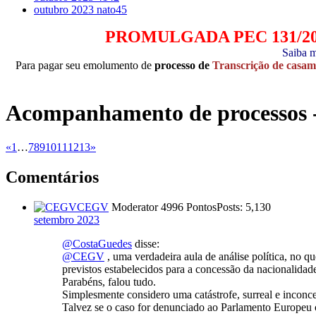
outubro 2023
nato45
PROMULGADA PEC 131/2023 q
Saiba m
Para pagar seu emolumento de
processo de
Transcrição de casam
Acompanhamento de processos - 
«
1
…
7
8
9
10
11
12
13
»
Comentários
CEGV
Moderator
4996 Pontos
Posts: 5,130
setembro 2023
@CostaGuedes
disse:
@CEGV
, uma verdadeira aula de análise política, no qu
previstos estabelecidos para a concessão da nacionalidad
Parabéns, falou tudo.
Simplesmente considero uma catástrofe, surreal e inconc
Talvez se o caso for denunciado ao Parlamento Europeu o