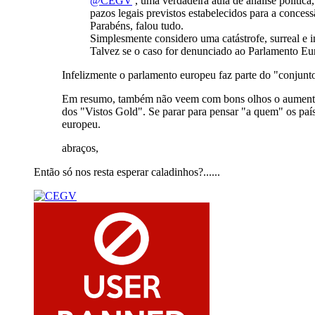
@CEGV
, uma verdadeira aula de análise política,
pazos legais previstos estabelecidos para a conces
Parabéns, falou tudo.
Simplesmente considero uma catástrofe, surreal e 
Talvez se o caso for denunciado ao Parlamento Eur
Infelizmente o parlamento europeu faz parte do "conjunto
Em resumo, também não veem com bons olhos o aumento i
dos "Vistos Gold". Se parar para pensar "a quem" os paí
europeu.
abraços,
Então só nos resta esperar caladinhos?......