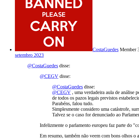
CostaGuedes
Member
setembro 2023
@CostaGuedes
disse:
@CEGV
disse:
@CostaGuedes
disse:
@CEGV
, uma verdadeira aula de análise po
de todos os pazos legais previstos estabelec
Parabéns, falou tudo.
Simplesmente considero uma catástrofe, sur
Talvez se o caso for denunciado ao Parlamen
Infelizmente o parlamento europeu faz parte do "co
Em resumo, também não veem com bons olhos o aum