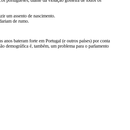
icos portugueses, diante da violação gosseira de todos os
uzir um assento de nascimento.
udariam de rumo.
nos bateram forte em Portugal (e outros países) por conta
ressão demográfica é, também, um problema para o parlamento